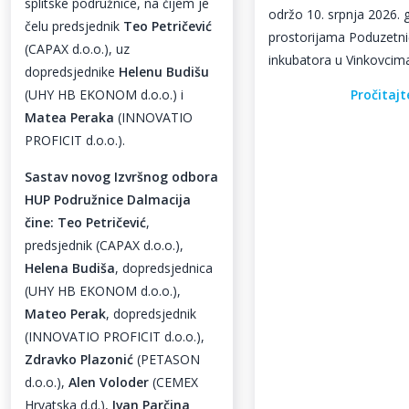
splitske podružnice, na čijem je
održo 10. srpnja 2026.
čelu predsjednik
Teo Petričević
prostorijama Poduzetn
(CAPAX d.o.o.), uz
inkubatora u Vinkovcim
dopredsjednike
Helenu Budišu
(UHY HB EKONOM d.o.o.) i
Pročitajt
Matea Peraka
(INNOVATIO
PROFICIT d.o.o.).
Sastav novog Izvršnog odbora
HUP Podružnice Dalmacija
čine:
Teo Petričević
,
predsjednik (CAPAX d.o.o.),
Helena Budiša
, dopredsjednica
(UHY HB EKONOM d.o.o.),
Mateo Perak
, dopredsjednik
(INNOVATIO PROFICIT d.o.o.),
Zdravko Plazonić
(PETASON
d.o.o.),
Alen Voloder
(CEMEX
Hrvatska d.d.),
Ivan Parčina