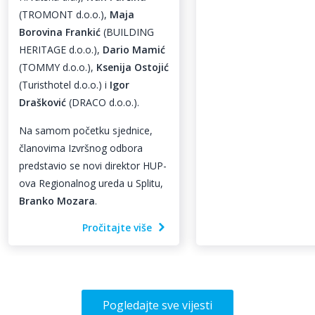
(TROMONT d.o.o.),
Maja
Borovina Frankić
(BUILDING
HERITAGE d.o.o.),
Dario Mamić
(TOMMY d.o.o.),
Ksenija Ostojić
(Turisthotel d.o.o.) i
Igor
Drašković
(DRACO d.o.o.).
Na samom početku sjednice,
članovima Izvršnog odbora
predstavio se novi direktor HUP-
ova Regionalnog ureda u Splitu,
Branko Mozara
.
Pročitajte više
Pogledajte sve vijesti