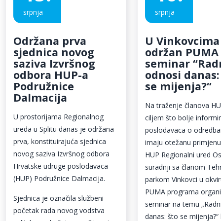
srpnja
srpnja
Održana prva
U Vinkovcima
sjednica novog
održan PUMA
saziva Izvršnog
seminar “Rad
odbora HUP-a
odnosi danas:
Podružnice
se mijenja?“
Dalmacija
Na traženje članova HU
U prostorijama Regionalnog
ciljem što bolje informi
ureda u Splitu danas je održana
poslodavaca o odredb
prva, konstituirajuća sjednica
imaju otežanu primjenu 
novog saziva Izvršnog odbora
HUP Regionalni ured Os
Hrvatske udruge poslodavaca
suradnji sa članom Teh
(HUP) Podružnice Dalmacija.
parkom Vinkovci u okvi
PUMA programa organiz
Sjednica je označila službeni
seminar na temu „Radn
početak rada novog vodstva
danas: što se mijenja?“ 