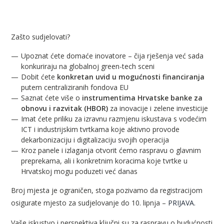
Zašto sudjelovati?
Upoznat ćete domaće inovatore – čija rješenja već sada
konkuriraju na globalnoj green-tech sceni
Dobit ćete
konkretan uvid u mogućnosti financiranja
putem centraliziranih fondova EU
Saznat ćete više o
instrumentima Hrvatske banke za
obnovu i razvitak (HBOR)
za inovacije i zelene investicije
Imat ćete priliku za izravnu razmjenu iskustava s vodećim
ICT i industrijskim tvrtkama koje aktivno provode
dekarbonizaciju i digitalizaciju svojih operacija
Kroz panele i izlaganja otvorit ćemo raspravu o glavnim
preprekama, ali i konkretnim koracima koje tvrtke u
Hrvatskoj mogu poduzeti već danas
Broj mjesta je ograničen, stoga pozivamo da registracijom
osigurate mjesto za sudjelovanje do 10. lipnja –
PRIJAVA
.
Vaše iskustvo i perspektiva ključni su za raspravu o budućnosti