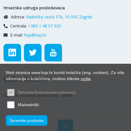
Hrvatska udruga poslodavaca
Adresa:
Radnička cesta 37a, 10 000 Zagreb
Centrala:
+385 1 48 97 555
E-mail:
hup@hup.hr
Web stranica www.hup.hr koristi kolačiće (eng. cookies). Za više
Važni linkovi
informacija o kolačićima, molimo kliknite
ovdje
.
Tehničko/funkcionalni (obvezni)
Zaštita osobnih podataka - GDPR
Marketinški
Spremite postavke