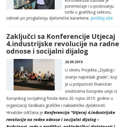
koronavirusa izazvala je
poremećaje i u poslovanju
tvrtki u grafičkog sektoru,
odmah po proglašenju djelomične karantene.
pročitaj više
Zaključci sa Konferencije Utjecaj
4.industrijske revolucije na radne
odnose i socijalni dijalog
26.09.2019.
U okviru Projekta „Dijalog i
znanje napredak grade“, koji
je u potpunosti financiran
sredstvima Europske unije iz
Europskog socijalnog fonda dana 26. rujna 2019. godine u
organizaciji Sindikata grafičke i nakladničke djelatnosti
Hrvatske održana je
Konferencija
"
Utjecaj 4.industrijske
revolucije na radne odnose i socijalni dijalog –
Budućnost rada u grafičkoj, nakladničkoj djelatnosti i