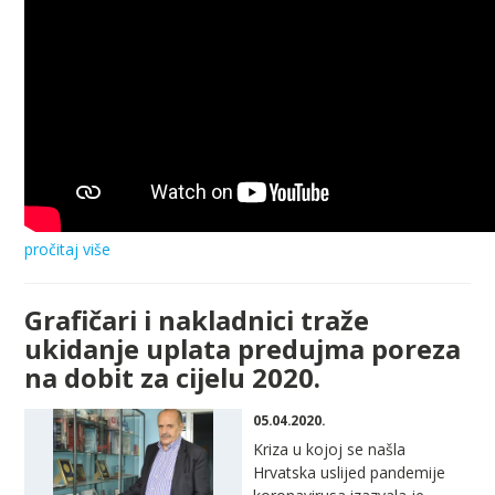
pročitaj više
Grafičari i nakladnici traže
ukidanje uplata predujma poreza
na dobit za cijelu 2020.
05.04.2020.
Kriza u kojoj se našla
Hrvatska uslijed pandemije