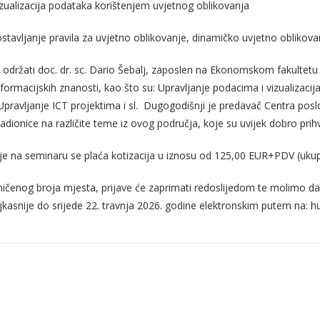
zualizacija podataka korištenjem uvjetnog oblikovanja
stavljanje pravila za uvjetno oblikovanje, dinamičko uvjetno oblikov
održati doc. dr. sc. Dario Šebalj, zaposlen na Ekonomskom fakultetu u 
formacijskih znanosti, kao što su: Upravljanje podacima i vizualizacija
Upravljanje ICT projektima i sl.
Dugogodišnji je predavač Centra poslo
radionice na različite teme iz ovog područja, koje su uvijek dobro pri
je na seminaru se plaća kotizacija u iznosu od 125,00 EUR+PDV (uku
ičenog broja mjesta, prijave će zaprimati redoslijedom te molimo da
ajkasnije do srijede 22. travnja 2026. godine elektronskim putem na: 