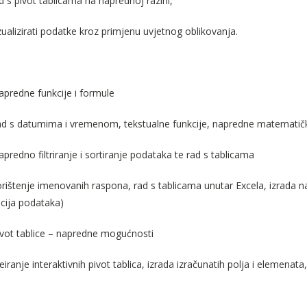
d s pivot tablicama na naprednoj razini,
zualizirati podatke kroz primjenu uvjetnog oblikovanja.
apredne funkcije i formule
d s datumima i vremenom, tekstualne funkcije, napredne matematičke
predno filtriranje i sortiranje podataka te rad s tablicama
rištenje imenovanih raspona, rad s tablicama unutar Excela, izrada na
cija podataka)
ivot tablice – napredne mogućnosti
eiranje interaktivnih pivot tablica, izrada izračunatih polja i elemenat