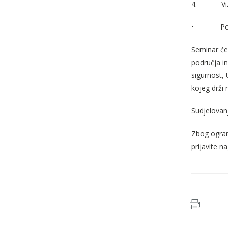
4.
Vi
•
Po
Seminar će 
područja in
sigurnost, 
kojeg drži 
Sudjelovan
Zbog ogran
prijavite n