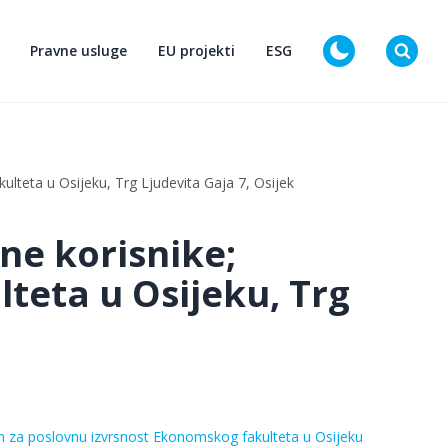
Pravne usluge
EU projekti
ESG
D
lteta u Osijeku, Trg Ljudevita Gaja 7, Osijek
ne korisnike;
teta u Osijeku, Trg
om za poslovnu izvrsnost Ekonomskog fakulteta u Osijeku