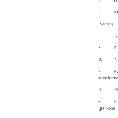
•
ra
•
vi
Sadržaj:
1.
N
•
Ra
2.
Na
•
Ko
transforma
3.
P
•
Kr
grafikona