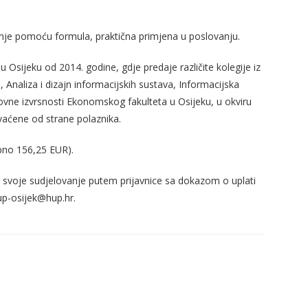
anje pomoću formula, praktična primjena u poslovanju.
Osijeku od 2014. godine, gdje predaje različite kolegije iz
, Analiza i dizajn informacijskih sustava, Informacijska
vne izvrsnosti Ekonomskog fakulteta u Osijeku, u okviru
hvaćene od strane polaznika.
pno 156,25 EUR).
 svoje sudjelovanje putem prijavnice sa dokazom o uplati
hup-osijek@hup.hr.