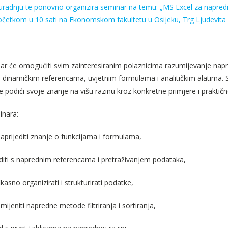
uradnju te ponovno organizira seminar na temu: „MS Excel za napredne 
četkom u 10 sati na Ekonomskom fakultetu u Osijeku, Trg Ljudevita Ga
ar će omogućiti svim zainteresiranim polaznicima razumijevanje napre
 dinamičkim referencama, uvjetnim formulama i analitičkim alatima. 
le podići svoje znanje na višu razinu kroz konkretne primjere i praktičn
inara:
aprijediti znanje o funkcijama i formulama,
diti s naprednim referencama i pretraživanjem podataka,
ikasno organizirati i strukturirati podatke,
imijeniti napredne metode filtriranja i sortiranja,