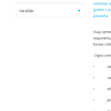
nastavlja s
godine s po
Varaždin
pauzama.
Ovaj semin
rasponima,
Excela i že
Ciljevi sem
•
un
•
ra
•
ef
•
pr