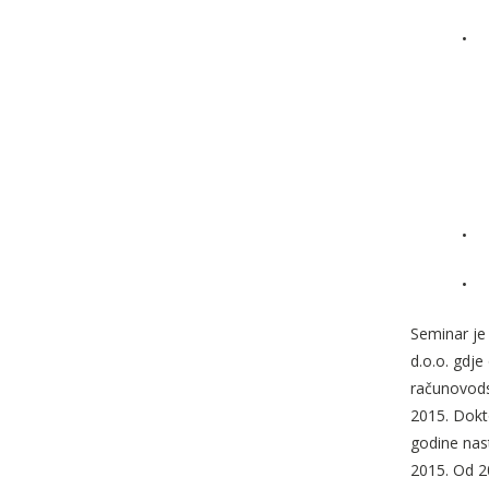
•
•
•
Seminar je 
d.o.o. gdje
računovodst
2015. Dokt
godine nast
2015. Od 2