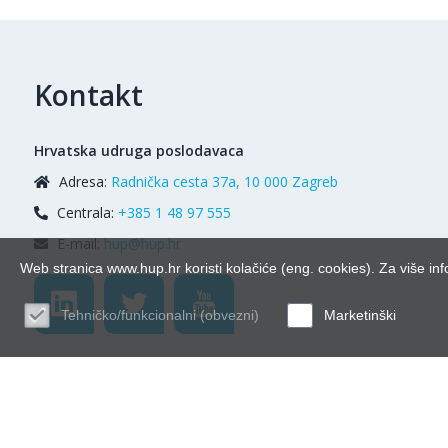
Kontakt
Hrvatska udruga poslodavaca
Adresa:
Radnička cesta 37a, 10 000 Zagreb
Centrala:
+385 1 48 97 555
E-mail:
hup@hup.hr
Web stranica www.hup.hr koristi kolačiće (eng. cookies). Za više inf
Tehničko/funkcionalni (obvezni)
Marketinški
© Hrvatska udr