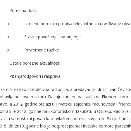
Porez na dobit
o
Izmjene poreznih propisa relevantne za utvrđivanje obv
o
Stavke povećanja i smanjenje
o
Privremene razlike
Ostale porezne aktualnosti
Pitanja/odgovori i rasprava
zamišljen kao interaktivna radionica, a predavač je: dr.sc. Ivan Čevi
 obavlja poslove revizora. Daljnju karijeru nastavlja na Ekonomskom 
vo, a 2012. godine prelazi u Hrvatsku zajednicu računovođa i financijs
orirao je 2012. godine na Ekonomskom fakultetu u Osijeku. Radio je 
avlja samostalni posao kao ovlašteni porezni savjetnik. Bio je član i
015. do 2019. godine bio je potpredsjednik Hrvatske komore poreznih 