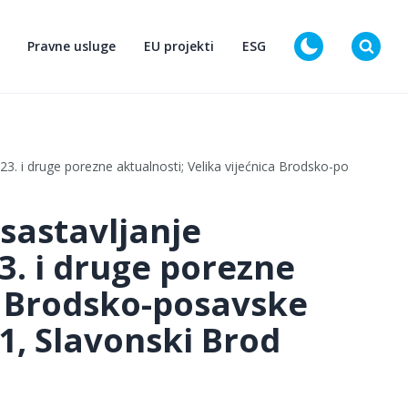
Pravne usluge
EU projekti
ESG
D
23. i druge porezne aktualnosti; Velika vijećnica Brodsko-posavske žup
sastavljanje
23. i druge porezne
ca Brodsko-posavske
 1, Slavonski Brod