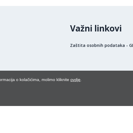
Važni linkovi
Zaštita osobnih podataka - 
ormacija o kolačićima, molimo kliknite
ovdje
.
uga poslodavaca 2026.
Powered by WEB Marketing
-
EasyEdit CMS
-