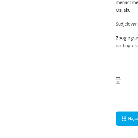
menadžment
Osijeku.
Sudjelovan
Zbog ogran
na: hup-os
Naja