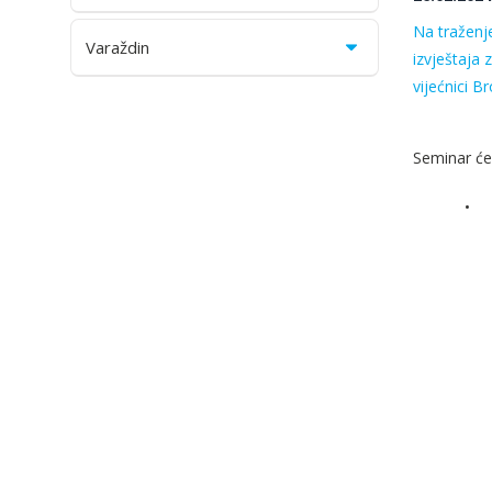
Na traženje
Varaždin
izvještaja 
vijećnici B
Seminar će
•