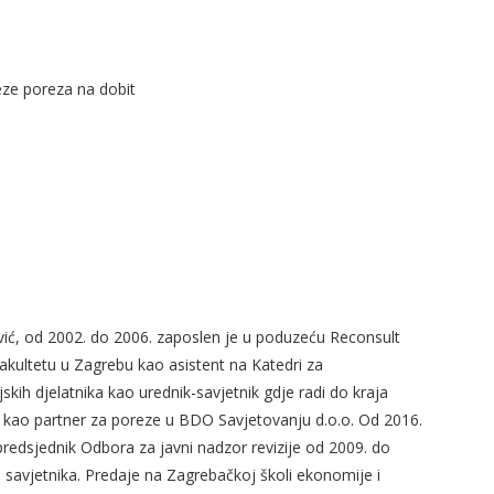
eze poreza na dobit
zović, od 2002. do 2006. zaposlen je u poduzeću Reconsult
fakultetu u Zagrebu kao asistent na Katedri za
kih djelatnika kao urednik-savjetnik gdje radi do kraja
i kao partner za poreze u BDO Savjetovanju d.o.o. Od 2016.
 predsjednik Odbora za javni nadzor revizije od 2009. do
savjetnika. Predaje na Zagrebačkoj školi ekonomije i