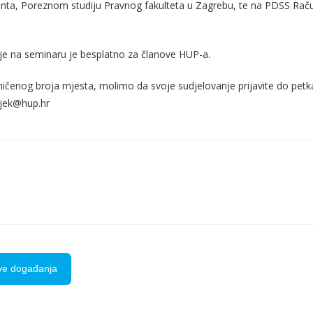
a, Poreznom studiju Pravnog fakulteta u Zagrebu, te na PDSS Račun
je na seminaru je besplatno za članove HUP-a.
ičenog broja mjesta, molimo da svoje sudjelovanje prijavite do petka
ijek@hup.hr
ve događanja