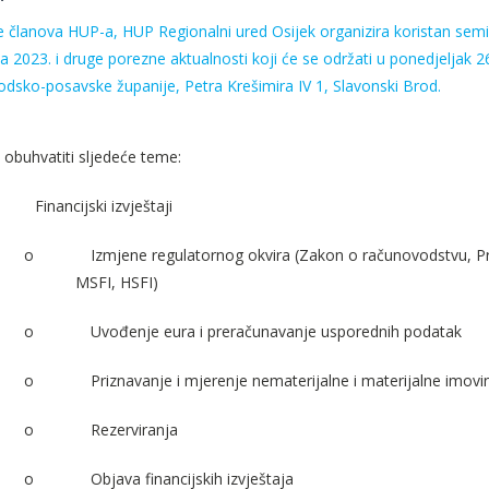
 članova HUP-a, HUP Regionalni ured Osijek organizira koristan semin
za 2023. i druge porezne aktualnosti koji će se održati u ponedjeljak 2
rodsko-posavske županije, Petra Krešimira IV 1, Slavonski Brod.
 obuhvatiti sljedeće teme:
Financijski izvještaji
o
Izmjene regulatornog okvira (Zakon o računovodstvu, Pravil
MSFI, HSFI)
o
Uvođenje eura i preračunavanje usporednih podatak
o
Priznavanje i mjerenje nematerijalne i materijalne imovi
o
Rezerviranja
o
Objava financijskih izvještaja