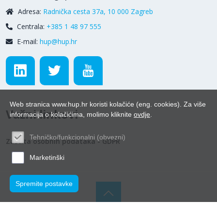
Adresa:
Radnička cesta 37a, 10 000 Zagreb
Centrala:
+385 1 48 97 555
E-mail:
hup@hup.hr
Web stranica www.hup.hr koristi kolačiće (eng. cookies). Za više
Važni linkovi
informacija o kolačićima, molimo kliknite
ovdje
.
Tehničko/funkcionalni (obvezni)
Zaštita osobnih podataka - GDPR
Marketinški
Spremite postavke
© Hrvatska udruga poslodavaca 2026.
Powered by WEB