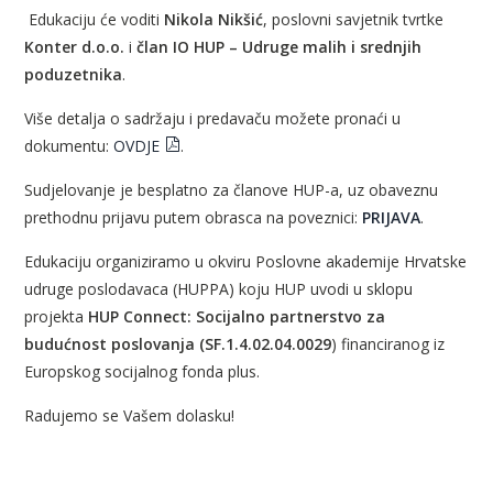
Edukaciju će voditi
Nikola Nikšić
, poslovni savjetnik tvrtke
Konter d.o.o.
i
član IO HUP – Udruge malih i srednjih
poduzetnika
.
Više detalja o sadržaju i predavaču možete pronaći u
dokumentu:
OVDJE
.
Sudjelovanje je besplatno za članove HUP-a, uz obaveznu
prethodnu prijavu putem obrasca na poveznici:
PRIJAVA
.
Edukaciju organiziramo u okviru Poslovne akademije Hrvatske
udruge poslodavaca (HUPPA) koju HUP uvodi u sklopu
projekta
HUP Connect: Socijalno partnerstvo za
budućnost poslovanja (SF.1.4.02.04.0029
) financiranog iz
Europskog socijalnog fonda plus.
Radujemo se Vašem dolasku!