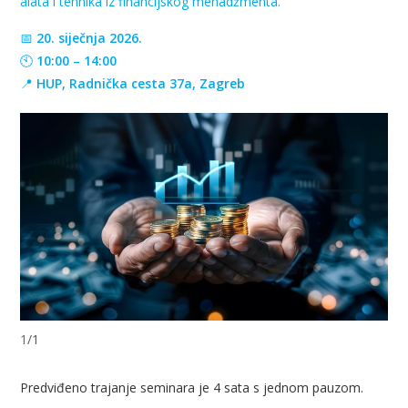
alata i tehnika iz financijskog menadžmenta.
📅
20. siječnja 2026.
🕙
10:00 – 14:00
📍
HUP, Radnička cesta 37a, Zagreb
1
/
1
Predviđeno trajanje seminara je 4 sata s jednom pauzom.