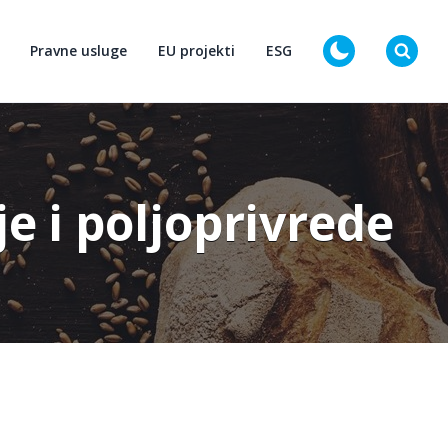
Pravne usluge
EU projekti
ESG
D
 i poljoprivrede