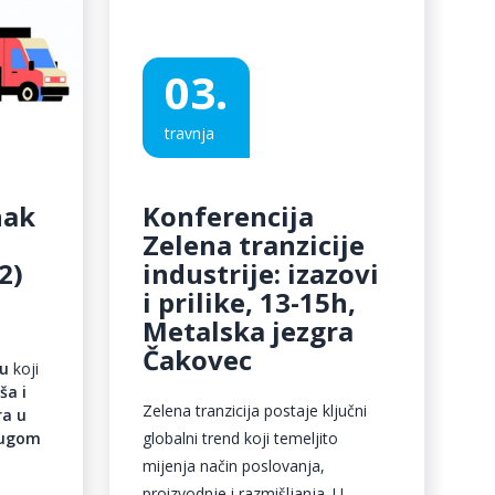
03.
travnja
nak
Konferencija
Zelena tranzicije
2)
industrije: izazovi
i prilike, 13-15h,
Metalska jezgra
Čakovec
vu
koji
ša i
Zelena tranzicija postaje ključni
ra u
rugom
globalni trend koji temeljito
mijenja način poslovanja,
proizvodnje i razmišljanja. U