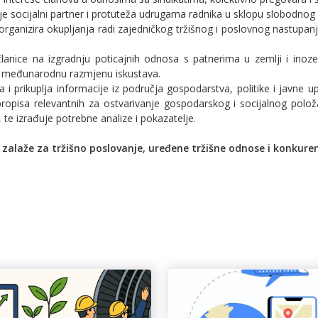
je socijalni partner i protuteža udrugama radnika u sklopu slobodn
i organizira okupljanja radi zajedničkog tržišnog i poslovnog nastupanj
članice na izgradnju poticajnih odnosa s patnerima u zemlji i inoze
 međunarodnu razmjenu iskustava.
 i prikuplja informacije iz područja gospodarstva, politike i javne 
ropisa relevantnih za ostvarivanje gospodarskog i socijalnog položaj
 te izrađuje potrebne analize i pokazatelje.
zalaže za tržišno poslovanje, uređene tržišne odnose i konkure