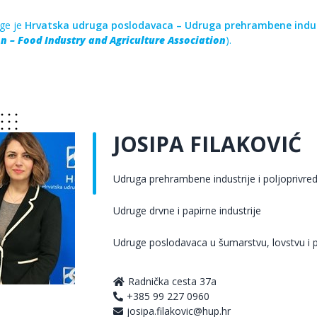
ge je
Hrvatska udruga poslodavaca – Udruga prehrambene industr
n – Food Industry and Agriculture Association
).
JOSIPA FILAKOVIĆ
Udruga prehrambene industrije i poljoprivre
Udruge drvne i papirne industrije
Udruge poslodavaca u šumarstvu, lovstvu i 
Radnička cesta 37a
+385 99 227 0960
josipa.filakovic@hup.hr