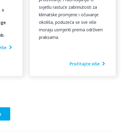
svjetlu rastuće zabrinutosti za
 s
klimatske promjene i očuvanje
okoliša, poduzeća se sve više
uge
moraju usmjeriti prema održivim
eb
.
praksama.
više
Pročitajte više
a