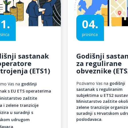
1.
04.
sinca
prosinca
išnji sastanak
Godišnji sasta
operatore
za regulirane
trojenja (ETS1)
obveznike (ETS
Pozivamo Vas na
godišnji
amo Vas na
godišnji
sastanak s reguliranim
nak s EU ETS operaterima
subjektima u ETS2 susta
inistarstvo zaštite
Ministarstvo zaštite okoli
a i zelene tranzicije
zelene tranzicije organizi
zira u suradnji s
suradnji s Hrvatskom ud
poslodavaca
.
tskom udrugom
davaca
.