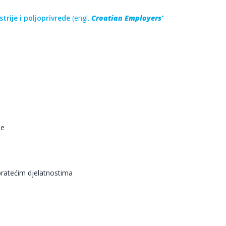
ije i poljoprivrede
(engl.
Croatian Employers’
de
pratećim djelatnostima