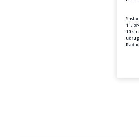
Sastan
11. p
10 sa
udrug
Radni