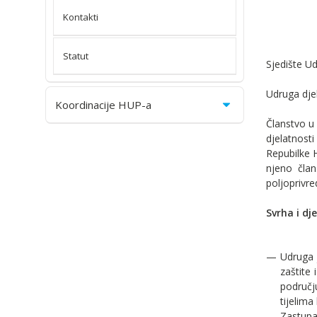
Kontakti
Statut
Sjedište U
Udruga dje
Koordinacije HUP-a
Članstvo u
djelatnost
Repubilke H
njeno član
poljoprivr
Svrha i dj
Udruga 
zaštite 
području
tijelima
Zastupa