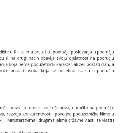
dište u RH te ima pretežito područje poslovanja u području
cu ili na drugi način obavlja svoju djelatnost na području
ija koja nema poduzetnički karakter ali želi postati član, a
an može postati osoba koja se posebno istakla u području
iče prava i interese svojih članova, naročito na području:
štva, razvoja konkurentnosti i povoljne poduzetničke klime u
, Ministarstvima i drugim tijelima državne vlasti, te vlasti i
sklapa kolektivne ugovore.