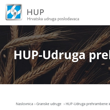
HUP-Udruga preh
Naslovnica
Granske udruge
HUP-Udruga prehrambene ind