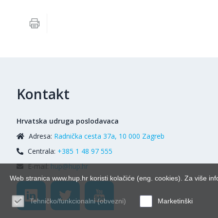
Kontakt
Hrvatska udruga poslodavaca
Adresa:
Radnička cesta 37a, 10 000 Zagreb
Centrala:
+385 1 48 97 555
E-mail:
hup@hup.hr
Web stranica www.hup.hr koristi kolačiće (eng. cookies). Za više inf
Tehničko/funkcionalni (obvezni)
Marketinški