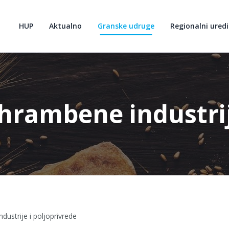
HUP
Aktualno
Granske udruge
Regionalni uredi
rambene industrije
ustrije i poljoprivrede