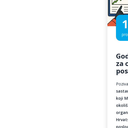
1
pro
God
za 
pos
Poziv
sasta
koji M
okoliš
organi
Hrva
poslo