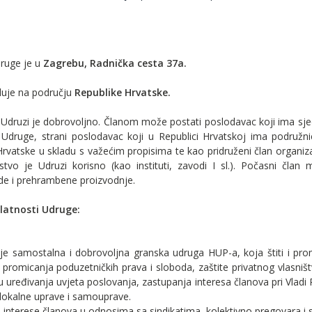
druge je u
Zagrebu, Radnička cesta 37a.
luje na području
Republike Hrvatske.
 Udruzi je dobrovoljno. Članom može postati poslodavac koji ima sje
i Udruge, strani poslodavac koji u Republici Hrvatskoj ima podružni
rvatske u skladu s važećim propisima te kao pridruženi član organizac
stvo je Udruzi korisno (kao instituti, zavodi I sl.). Počasni čl
ede i prehrambene proizvodnje.
elatnosti Udruge:
je samostalna i dobrovoljna granska udruga HUP-a, koja štiti i prom
i promicanja poduzetničkih prava i sloboda, zaštite privatnog vlasni
 uređivanja uvjeta poslovanja, zastupanja interesa članova pri Vladi RH
 lokalne uprave i samouprave.
 interese članova u odnosima sa sindikatima, kolektivno pregovara i 