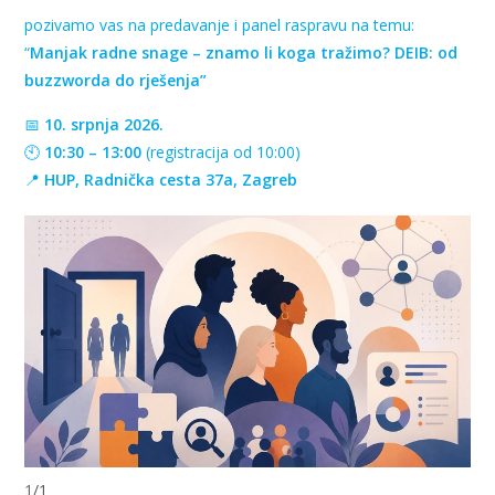
pozivamo vas na predavanje i panel raspravu na temu:
“
Manjak radne snage – znamo li koga tražimo? DEIB: od
buzzworda do rješenja”
📅
10. srpnja 2026.
🕙
10:30 – 13:00
(registracija od 10:00)
📍
HUP, Radnička cesta 37a, Zagreb
1
/
1