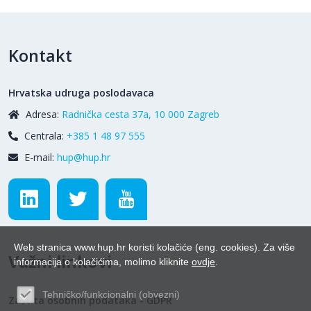
Kontakt
Hrvatska udruga poslodavaca
Adresa:
Radnička cesta 37a, 10 000 Zagreb
Centrala:
+385 1 48 97 555
E-mail:
hup@hup.hr
Web stranica www.hup.hr koristi kolačiće (eng. cookies). Za više
Važni linkovi
informacija o kolačićima, molimo kliknite
ovdje
.
Tehničko/funkcionalni (obvezni)
Zaštita osobnih podataka - GDPR