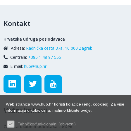
Kontakt
Hrvatska udruga poslodavaca
Adresa:
Radnička cesta 37a, 10 000 Zagreb
Centrala:
+385 1 48 97 555
E-mail:
hup@hup.hr
Web stranica www.hup.hr koristi kolačiće (eng. cookies). Za više
Važni linkovi
informacija o kolačićima, molimo kliknite
ovdje
.
Tehničko/funkcionalni (obvezni)
Zaštita osobnih podataka - GDPR