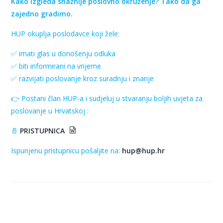
Kako izgleda snažnije poslovno okruženje? Tako da ga
zajedno gradimo.
HUP okuplja poslodavce koji žele:
✅ imati glas u donošenju odluka
✅ biti informirani na vrijeme
✅ razvijati poslovanje kroz suradnju i znanje
👉 Postani član HUP-a i sudjeluj u stvaranju boljih uvjeta za
poslovanje u Hrvatskoj :
📄
PRISTUPNICA
Ispunjenu pristupnicu pošaljite na:
hup@hup.hr