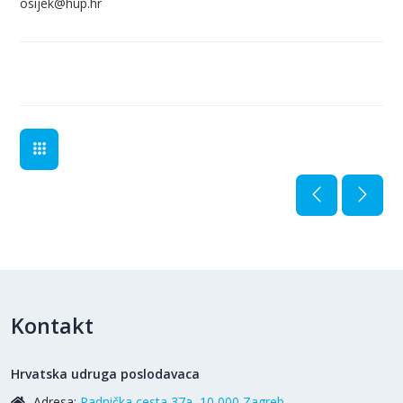
osijek@hup.hr
Kontakt
Hrvatska udruga poslodavaca
Adresa:
Radnička cesta 37a, 10 000 Zagreb