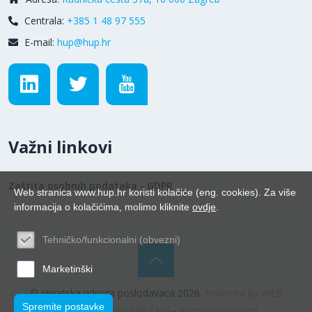
Centrala:
+385 1 48 97 555
E-mail:
hup@hup.hr
Važni linkovi
Zaštita osobnih podataka - GDPR
Web stranica www.hup.hr koristi kolačiće (eng. cookies). Za više
informacija o kolačićima, molimo kliknite
ovdje
.
Tehničko/funkcionalni (obvezni)
Marketinški
© Hrvatska udruga poslodavaca 2026.
Powered by WEB
Spremite postavke
Marketing
-
EasyEdit CMS
-
Premium Hosting