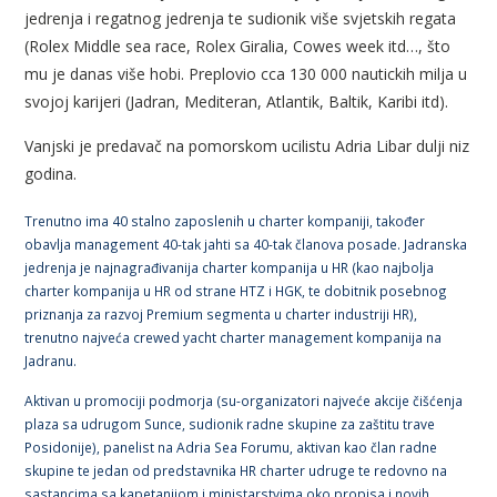
jedrenja i regatnog jedrenja te sudionik više svjetskih regata
(Rolex Middle sea race, Rolex Giralia, Cowes week itd…, što
mu je danas više hobi. Preplovio cca 130 000 nautickih milja u
svojoj karijeri (Jadran, Mediteran, Atlantik, Baltik, Karibi itd).
Vanjski je predavač na pomorskom ucilistu Adria Libar dulji niz
godina.
Trenutno ima 40 stalno zaposlenih u charter kompaniji, također
obavlja management 40-tak jahti sa 40-tak članova posade. Jadranska
jedrenja je najnagrađivanija charter kompanija u HR (kao najbolja
charter kompanija u HR od strane HTZ i HGK, te dobitnik posebnog
priznanja za razvoj Premium segmenta u charter industriji HR),
trenutno najveća crewed yacht charter management kompanija na
Jadranu.
Aktivan u promociji podmorja (su-organizatori najveće akcije čišćenja
plaza sa udrugom Sunce, sudionik radne skupine za zaštitu trave
Posidonije), panelist na Adria Sea Forumu, aktivan kao član radne
skupine te jedan od predstavnika HR charter udruge te redovno na
sastancima sa kapetanijom i ministarstvima oko propisa i novih