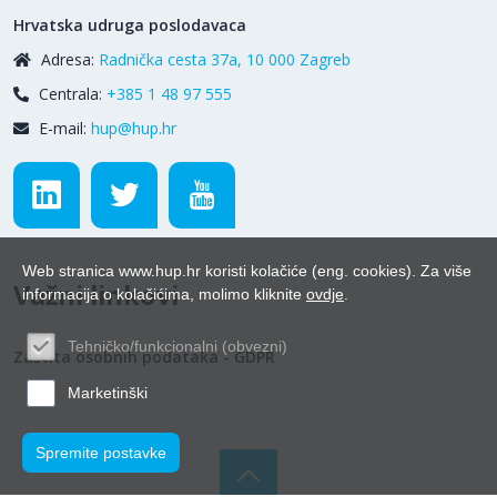
Hrvatska udruga poslodavaca
Adresa:
Radnička cesta 37a, 10 000 Zagreb
Centrala:
+385 1 48 97 555
E-mail:
hup@hup.hr
Web stranica www.hup.hr koristi kolačiće (eng. cookies). Za više
Važni linkovi
informacija o kolačićima, molimo kliknite
ovdje
.
Tehničko/funkcionalni (obvezni)
Zaštita osobnih podataka - GDPR
Marketinški
Spremite postavke