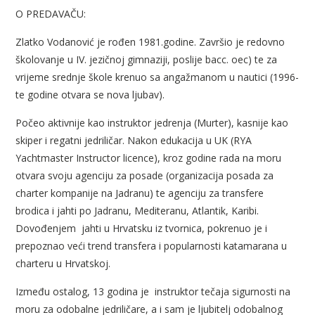
O PREDAVAČU:
Zlatko Vodanović je rođen 1981.godine. Završio je redovno
školovanje u IV. jezičnoj gimnaziji, poslije bacc. oec) te za
vrijeme srednje škole krenuo sa angažmanom u nautici (1996-
te godine otvara se nova ljubav).
Počeo aktivnije kao instruktor jedrenja (Murter), kasnije kao
skiper i regatni jedriličar. Nakon edukacija u UK (RYA
Yachtmaster Instructor licence), kroz godine rada na moru
otvara svoju agenciju za posade (organizacija posada za
charter kompanije na Jadranu) te agenciju za transfere
brodica i jahti po Jadranu, Mediteranu, Atlantik, Karibi.
Dovođenjem jahti u Hrvatsku iz tvornica, pokrenuo je i
prepoznao veći trend transfera i popularnosti katamarana u
charteru u Hrvatskoj.
Između ostalog, 13 godina je
instruktor tečaja sigurnosti na
moru za odobalne jedriličare, a i sam je ljubitelj odobalnog