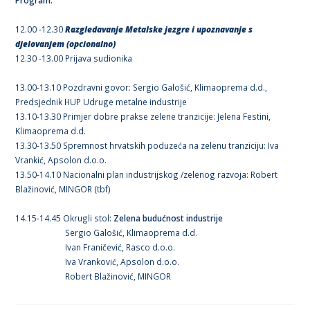
Program:
12.00 -12.30
Razgledavanje Metalske jezgre i upoznavanje s
djelovanjem (opcionalno)
12.30 -13.00 Prijava sudionika
13.00-13.10 Pozdravni govor: Sergio Galošić, Klimaoprema d.d.,
Predsjednik HUP Udruge metalne industrije
13.10-13.30 Primjer dobre prakse zelene tranzicije: Jelena Festini,
Klimaoprema d.d.
13.30-13.50 Spremnost hrvatskih poduzeća na zelenu tranziciju: Iva
Vrankić, Apsolon d.o.o.
13.50-14.10 Nacionalni plan industrijskog /zelenog razvoja: Robert
Blažinović, MINGOR (tbf)
14.15-14.45 Okrugli stol:
Zelena budućnost industrije
Sergio Galošić, Klimaoprema d.d.
Ivan Franičević, Rasco d.o.o.
Iva Vranković, Apsolon d.o.o.
Robert Blažinović, MINGOR