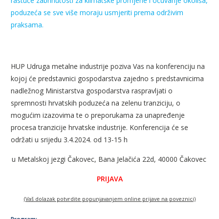
rastuće zabrinutosti za klimatske promjene i očuvanje okoliša,
poduzeća se sve više moraju usmjeriti prema održivim
praksama.
HUP Udruga metalne industrije poziva Vas na konferenciju na
kojoj će predstavnici gospodarstva zajedno s predstavnicima
nadležnog Ministarstva gospodarstva raspravljati o
spremnosti hrvatskih poduzeća na zelenu tranziciju, o
mogućim izazovima te o preporukama za unapređenje
procesa tranzicije hrvatske industrije. Konferencija će se
održati u srijedu 3.4.2024. od 13-15 h
u Metalskoj jezgi Čakovec, Bana Jelačića 22d, 40000 Čakovec
PRIJAVA
(Vaš dolazak potvrdite popunjavanjem online prijave na poveznici)