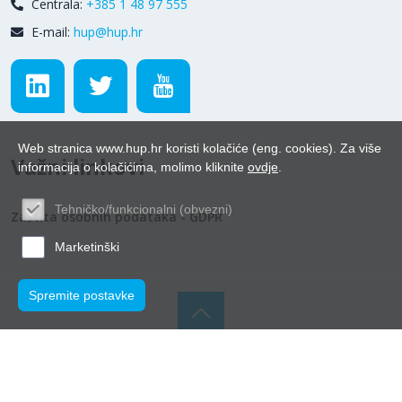
Centrala:
+385 1 48 97 555
E-mail:
hup@hup.hr
Web stranica www.hup.hr koristi kolačiće (eng. cookies). Za više
Važni linkovi
informacija o kolačićima, molimo kliknite
ovdje
.
Tehničko/funkcionalni (obvezni)
Zaštita osobnih podataka - GDPR
Marketinški
Spremite postavke
© Hrvatska udruga poslodavaca 2026.
Powered by WEB
Marketing
-
EasyEdit CMS
-
Premium Hosting