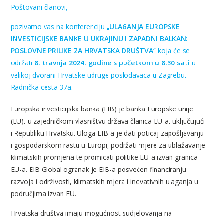
Poštovani članovi,
pozivamo vas na konferenciju
„ULAGANJA EUROPSKE
INVESTICIJSKE BANKE U UKRAJINU I ZAPADNI BALKAN:
POSLOVNE PRILIKE ZA HRVATSKA DRUŠTVA“
koja će se
održati
8. travnja 2024. godine s početkom u 8:30 sati
u
velikoj dvorani Hrvatske udruge poslodavaca u Zagrebu,
Radnička cesta 37a.
Europska investicijska banka (EIB) je banka Europske unije
(EU), u zajedničkom vlasništvu država članica EU-a, uključujući
i Republiku Hrvatsku. Uloga EIB-a je dati poticaj zapošljavanju
i gospodarskom rastu u Europi, podržati mjere za ublažavanje
klimatskih promjena te promicati politike EU-a izvan granica
EU-a. EIB Global ogranak je EIB-a posvećen financiranju
razvoja i održivosti, klimatskih mjera i inovativnih ulaganja u
područjima izvan EU.
Hrvatska društva imaju mogućnost sudjelovanja na