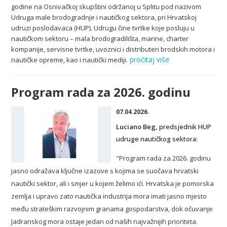
godine na Osnivačkoj skupštini održanoj u Splitu pod nazivom
Udruga male brodogradnje i nautičkog sektora, pri Hrvatskoj
udruzi poslodavaca (HUP). Udrugu čine tvrtke koje posluju u
nautičkom sektoru – mala brodogradilišta, marine, charter
kompanije, servisne tvrtke, uvoznici i distributeri brodskih motora i
pročitaj više
nautičke opreme, kao i nautički mediji.
Program rada za 2026. godinu
07.04.2026.
Luciano Beg,
predsjednik HUP
udruge nautičkog sektora:
"Program rada za 2026. godinu
jasno odražava ključne izazove s kojima se suočava hrvatski
nautički sektor, ali i smjer u kojem želimo ići. Hrvatska je pomorska
zemlja i upravo zato nautička industrija mora imati jasno mjesto
među strateškim razvojnim granama gospodarstva, dok očuvanje
Jadranskog mora ostaje jedan od naših najvažnijih prioriteta.