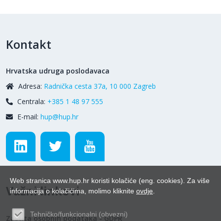
Kontakt
Hrvatska udruga poslodavaca
Adresa:
Radnička cesta 37a, 10 000 Zagreb
Centrala:
+385 1 48 97 555
E-mail:
hup@hup.hr
Web stranica www.hup.hr koristi kolačiće (eng. cookies). Za više
Važni linkovi
informacija o kolačićima, molimo kliknite
ovdje
.
Tehničko/funkcionalni (obvezni)
Zaštita osobnih podataka - GDPR