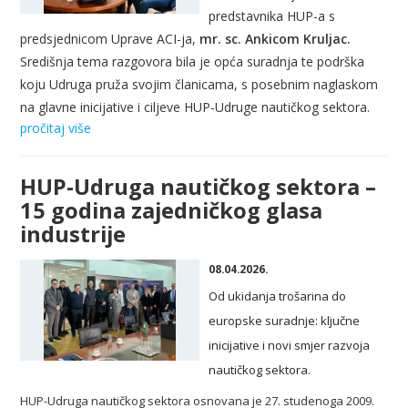
predstavnika HUP-a s
predsjednicom Uprave ACI-ja,
mr. sc. Ankicom Kruljac.
Središnja tema razgovora bila je opća suradnja te podrška
koju Udruga pruža svojim članicama, s posebnim naglaskom
na glavne inicijative i ciljeve HUP-Udruge nautičkog sektora.
pročitaj više
HUP-Udruga nautičkog sektora –
15 godina zajedničkog glasa
industrije
08.04.2026.
Od ukidanja trošarina do
europske suradnje: ključne
inicijative i novi smjer razvoja
nautičkog sektora.
HUP-Udruga nautičkog sektora osnovana je 27. studenoga 2009.