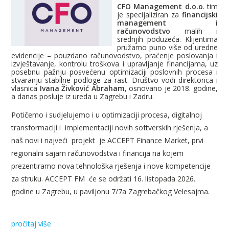
CFO Management d.o.o
. tim
je specijaliziran za
financijski
management i
računovodstvo
malih i
srednjih poduzeća. Klijentima
pružamo puno više od uredne
evidencije – pouzdano računovodstvo, praćenje poslovanja i
izvještavanje, kontrolu troškova i upravljanje financijama, uz
posebnu pažnju posvećenu optimizaciji poslovnih procesa i
stvaranju stabilne podloge za rast. Društvo vodi direktorica i
vlasnica
Ivana Živković Abraham
, osnovano je 2018. godine,
a danas posluje iz ureda u Zagrebu i Zadru.
Potičemo i sudjelujemo i u optimizaciji procesa, digitalnoj
transformaciji i implementaciji novih softverskih rješenja, a
naš novi i najveći projekt je ACCEPT Finance Market, prvi
regionalni sajam računovodstva i financija na kojem
prezentiramo nova tehnološka rješenja i nove kompetencije
za struku. ACCEPT FM će se održati 16. listopada 2026.
godine u Zagrebu, u paviljonu 7/7a Zagrebačkog Velesajma.
pročitaj više