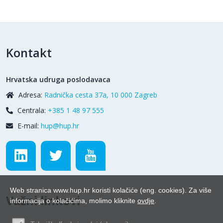
Kontakt
Hrvatska udruga poslodavaca
Adresa:
Radnička cesta 37a, 10 000 Zagreb
Centrala:
+385 1 48 97 555
E-mail:
hup@hup.hr
Web stranica www.hup.hr koristi kolačiće (eng. cookies). Za više
Važni linkovi
informacija o kolačićima, molimo kliknite
ovdje
.