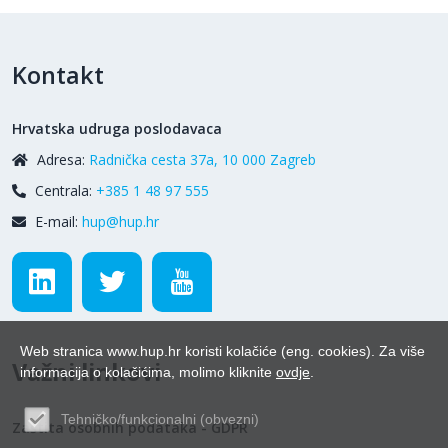
Kontakt
Hrvatska udruga poslodavaca
Adresa:
Radnička cesta 37a, 10 000 Zagreb
Centrala:
+385 1 48 97 555
E-mail:
hup@hup.hr
Web stranica www.hup.hr koristi kolačiće (eng. cookies). Za više
Važni linkovi
informacija o kolačićima, molimo kliknite
ovdje
.
Tehničko/funkcionalni (obvezni)
Zaštita osobnih podataka - GDPR