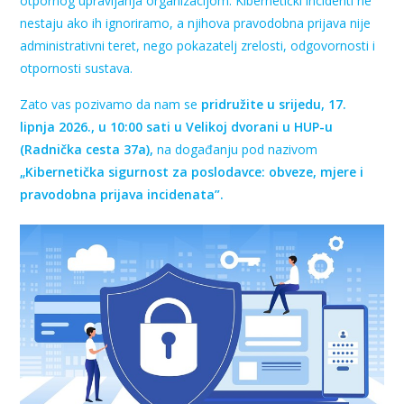
otpornog upravljanja organizacijom. Kibernetički incidenti ne
nestaju ako ih ignoriramo, a njihova pravodobna prijava nije
administrativni teret, nego pokazatelj zrelosti, odgovornosti i
otpornosti sustava.
Zato vas pozivamo da nam se
pridružite u srijedu, 17.
lipnja 2026., u 10:00 sati u Velikoj dvorani u HUP-u
(Radnička cesta 37a),
na događanju pod nazivom
„Kibernetička sigurnost za poslodavce: obveze, mjere i
pravodobna prijava incidenata”.