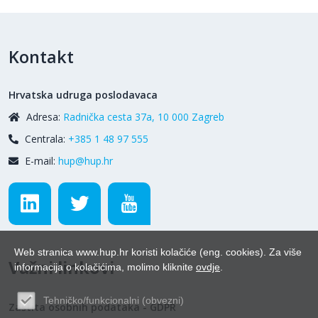
Kontakt
Hrvatska udruga poslodavaca
Adresa:
Radnička cesta 37a, 10 000 Zagreb
Centrala:
+385 1 48 97 555
E-mail:
hup@hup.hr
Web stranica www.hup.hr koristi kolačiće (eng. cookies). Za više
Važni linkovi
informacija o kolačićima, molimo kliknite
ovdje
.
Tehničko/funkcionalni (obvezni)
Zaštita osobnih podataka - GDPR