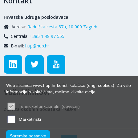
Kontakt
Hrvatska udruga poslodavaca
Adresa:
Radnička cesta 37a, 10 000 Zagreb
Centrala:
+385 1 48 97 555
E-mail:
hup@hup.hr
Web stranica www.hup.hr koristi kolačiće (eng. cookies). Za više
Važni linkovi
informacija o kolačićima, molimo kliknite
ovdje
.
Tehničko/funkcionalni (obvezni)
Zaštita osobnih podataka - GDPR
Marketinški
Spremite postavke