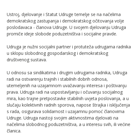
Ustroj, djelovanje i Statut Udruge temelje se na načelima
demokratskog zastupanja i demokratskog očitovanja volje
poslodavaca - članova Udruge. U svojem djelovanju Udruga
promiče ideje slobode poduzetništva i socijalne pravde.
Udruga je nužni socijalni partner i protuteža udrugama radnika
u sklopu slobodnog gospodarskog i demokratskog
društvenog sustava.
U odnosu sa sindikatima i drugim udrugama radnika, Udruga
radi na ostvarenju trajnih i stabilnih dobrih odnosa,
utemeljenih na uzajamnom uvažavanju interesa i poštivanju
prava. Udruga radi na uspostavljanju i očuvanju socijalnog
mira, kao trajne pretpostavke stabilnih uvjeta poslovanja, a u
slučaju kolektivnih radnih sporova, napose štrajka i isključenja
s rada, osigurava solidarnost i uzajamnu pomoć članovima
Udruge. Udruga nastoji svojim aktivnostima djelovati na
načelima slobodnog poduzetništva, a u interesu svih, ili većine
članica.