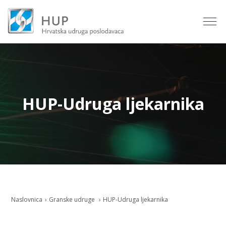
HUP-Udruga ljekarnika
Naslovnica
Granske udruge
HUP-Udruga ljekarnika