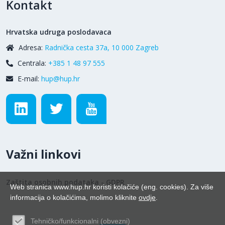
Kontakt
Hrvatska udruga poslodavaca
Adresa:
Radnička cesta 37a, 10 000 Zagreb
Centrala:
+385 1 48 97 555
E-mail:
hup@hup.hr
Važni linkovi
Zaštita osobnih podataka - GDPR
Web stranica www.hup.hr koristi kolačiće (eng. cookies). Za više
informacija o kolačićima, molimo kliknite
ovdje
.
Tehničko/funkcionalni (obvezni)