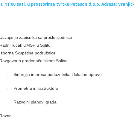
u 11:00 sati,
u prostorima tvrtke Petason d.o.o. Adresa: Vranjičk
:
Usvajanje zapisnika sa prošle sjednice
Radni ručak UMSP u Splitu
Izborna Skupština podružnice
Razgovor s gradonačelnikom Solina:
Sinergija interesa poduzetnika i lokalne uprave
·
Prometna infrastruktura
·
Razvojni planovi grada
·
Razno