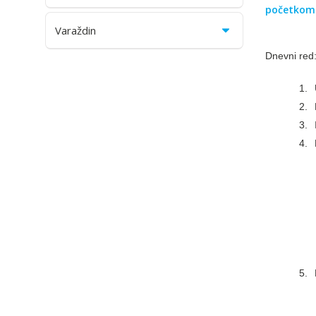
početkom 
Varaždin
Dnevni red
1.
2.
3.
4.
5.