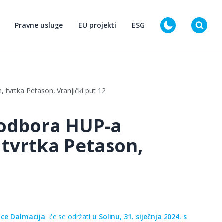
Pravne usluge
EU projekti
ESG
D
 tvrtka Petason, Vranjički put 12
 odbora HUP-a
 tvrtka Petason,
ice Dalmacija
će se održati
u Solinu, 31. siječnja 2024. s