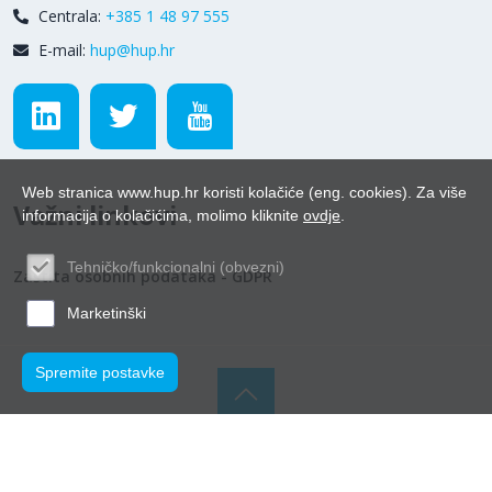
Centrala:
+385 1 48 97 555
E-mail:
hup@hup.hr
Web stranica www.hup.hr koristi kolačiće (eng. cookies). Za više
Važni linkovi
informacija o kolačićima, molimo kliknite
ovdje
.
Tehničko/funkcionalni (obvezni)
Zaštita osobnih podataka - GDPR
Marketinški
Spremite postavke
© Hrvatska udruga poslodavaca 2026.
Powered by WEB
Marketing
-
EasyEdit CMS
-
Premium Hosting