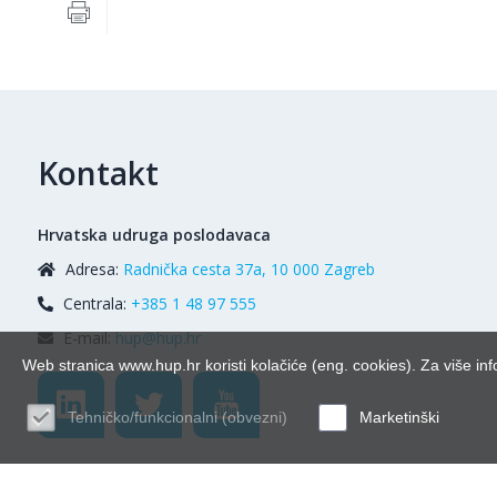
Kontakt
Hrvatska udruga poslodavaca
Adresa:
Radnička cesta 37a, 10 000 Zagreb
Centrala:
+385 1 48 97 555
E-mail:
hup@hup.hr
Web stranica www.hup.hr koristi kolačiće (eng. cookies). Za više inf
Tehničko/funkcionalni (obvezni)
Marketinški