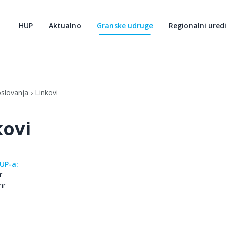
HUP
Aktualno
Granske udruge
Regionalni uredi
oslovanja
Linkovi
kovi
UP-a:
r
hr