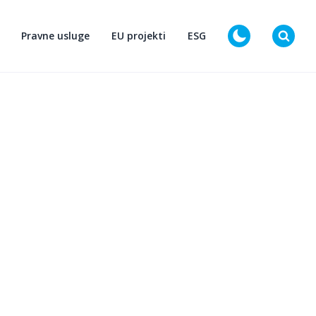
Pravne usluge
EU projekti
ESG
D