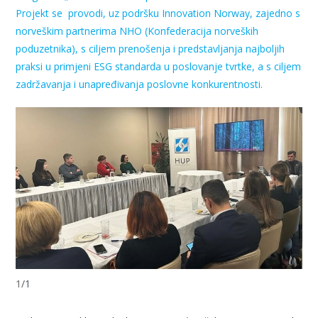
Projekt
se
provodi
,
uz
podršku
Innovation Norway,
zajedno
s
norveškim
partnerima
NHO (
Konfederacija
norveških
poduzetnika), s
ciljem
prenošenja
i
predstavljanja
najboljih
praksi
u
primjeni
ESG
standarda
u
poslovanje
tvrtke
, a s
ciljem
zadržavanja
i
unapređivanja
poslovne
konkurentnosti
.
1
/
1