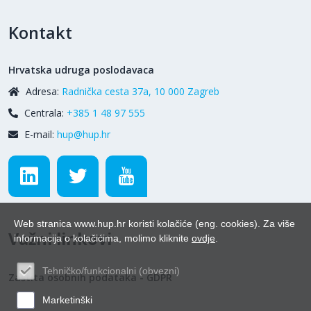
Kontakt
Hrvatska udruga poslodavaca
Adresa:
Radnička cesta 37a, 10 000 Zagreb
Centrala:
+385 1 48 97 555
E-mail:
hup@hup.hr
Web stranica www.hup.hr koristi kolačiće (eng. cookies). Za više
Važni linkovi
informacija o kolačićima, molimo kliknite
ovdje
.
Tehničko/funkcionalni (obvezni)
Zaštita osobnih podataka - GDPR
Marketinški