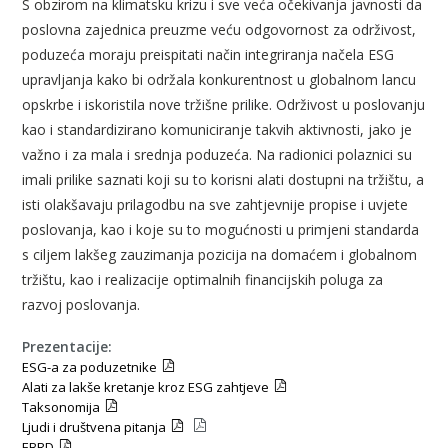
S obzirom na klimatsku krizu i sve veća očekivanja javnosti da
poslovna zajednica preuzme veću odgovornost za održivost,
poduzeća moraju preispitati način integriranja načela ESG
upravljanja kako bi održala konkurentnost u globalnom lancu
opskrbe i iskoristila nove tržišne prilike. Održivost u poslovanju
kao i standardizirano komuniciranje takvih aktivnosti, jako je
važno i za mala i srednja poduzeća. Na radionici polaznici su
imali prilike saznati koji su to korisni alati dostupni na tržištu, a
isti olakšavaju prilagodbu na sve zahtjevnije propise i uvjete
poslovanja, kao i koje su to mogućnosti u primjeni standarda
s ciljem lakšeg zauzimanja pozicija na domaćem i globalnom
tržištu, kao i realizacije optimalnih financijskih poluga za
razvoj poslovanja.
Prezentacije:
ESG-a za poduzetnike
Alati za lakše kretanje kroz ESG zahtjeve
Taksonomija
Ljudi i društvena pitanja
EBRD