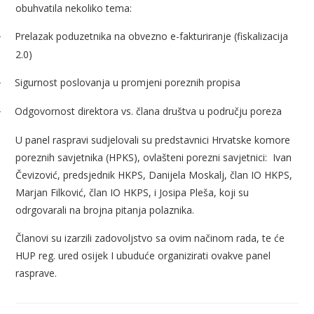
obuhvatila nekoliko tema:
Prelazak poduzetnika na obvezno e-fakturiranje (fiskalizacija
·
2.0)
Sigurnost poslovanja u promjeni poreznih propisa
·
Odgovornost direktora vs. člana društva u području poreza
·
U panel raspravi sudjelovali su predstavnici Hrvatske komore
poreznih savjetnika (HPKS), ovlašteni porezni savjetnici:
Ivan
Čevizović, predsjednik HKPS, Danijela Moskalj, član IO HKPS,
Marjan Filković, član IO HKPS, i Josipa Pleša, koji su
odrgovarali na brojna pitanja polaznika.
Članovi su izarzili zadovoljstvo sa ovim načinom rada, te će
HUP reg. ured osijek I ubuduće organizirati ovakve panel
rasprave.