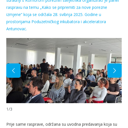
suradnji s Komorom poreznih savjetnika organizirao je panel
raspravu na temu „Kako se pripremiti za nove porezne
izmjene“ koja se održala 28. svibnja 2025. Godine u
prostorijama Poduzetničkog inkubatora i akceleratora
Antunovac.
1
/
3
Prije same rasprave, održana su uvodna predavanja koja su