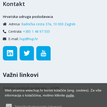
Kontakt
Hrvatska udruga poslodavaca
Adresa:
Radnička cesta 37a, 10 000 Zagreb
Centrala:
+385 1 48 97 555
E-mail:
hup@hup.hr
Važni linkovi
Zaštita osobnih podataka - GDPR
Web stranica www.hup.hr koristi kolačiće (eng. cookies). Za više
informacija o kolačićima, molimo kliknite
ovdje
.
Tehničko/funkcionalni (obvezni)