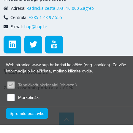
Adresa:
Radnička cesta 37a, 10 000 Zagreb
Centrala:
+385 1 48 97 555
E-mail:
hup@hup.hr
Web stranica www.hup.hr koristi kolačiće (eng. cookies). Za više
Važni linkovi
informacija o kolačićima, molimo kliknite
ovdje
.
Tehničko/funkcionalni (obvezni)
Zaštita osobnih podataka - GDPR
Marketinški
Spremite postavke