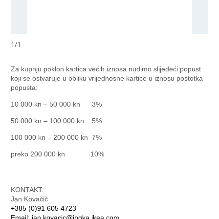
1
/
1
Za kupnju poklon kartica većih iznosa nudimo slijedeći popust
koji se ostvaruje u obliku vrijednosne kartice u iznosu postotka
popusta:
10 000 kn – 50 000 kn
3%
50 000 kn – 100 000 kn
5%
100 000 kn – 200 000 kn
7%
preko 200 000 kn
10%
KONTAKT:
Jan Kovačič
+385 (0)91 605 4723
Email:
jan.kovacic@ingka.ikea.com