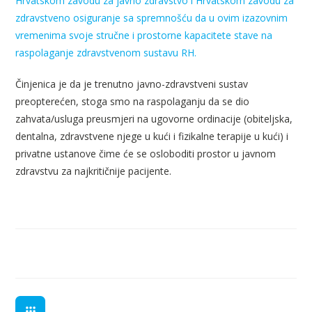
Hrvatskom zavodu za javno zdravstvo i Hrvatskom zavodu za
zdravstveno osiguranje sa spremnošću da u ovim izazovnim
vremenima svoje stručne i prostorne kapacitete stave na
raspolaganje zdravstvenom sustavu RH.
Činjenica je da je trenutno javno-zdravstveni sustav
preopterećen, stoga smo na raspolaganju da se dio
zahvata/usluga preusmjeri na ugovorne ordinacije (obiteljska,
dentalna, zdravstvene njege u kući i fizikalne terapije u kući) i
privatne ustanove čime će se osloboditi prostor u javnom
zdravstvu za najkritičnije pacijente.