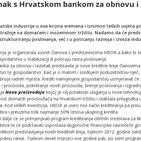
nak s Hrvatskom bankom za obnovu i 
atske industrije u ova krizna vremena i iznimno teških uvjeta p
ražnje na domaćem i inozemnom tržištu. Nadamo da će predst
trukturiranju poslovanja, već i u poticanju razvoja i izvoza indu
ija je organizirala susret članova s predstavnicima HBOR-a kako bi se 
podarstvu u stabilizaciji ili poticaju rasta poslovanja
nka za obnovu i razvitak predstavila je nove kreditne linije članovima
vo te gospodarstvo. Kad je o malom i srednjem poduzetništvu riječ, cil
broja radnih mjesta. Krediti namijenjeni gospodarstvu usmjeravat će
 i proizvoda, pokretanje novih proizvoda, širenje poslovanja i izgradn
ija
Nova proizvodnja
kojoj je cilj potaknuti ulaganja u nove tehnologi
ost domaćih proizvođača na hrvatskom tržištu i olakšala prilagodba 
. Kod velikih investicija, HBOR je uveo nov način kreditiranja pa pr
tira i preuzima rizik najmanje 50% iznosa ukupnog kredita.
 dalje će se primjenjivati program kreditiranja obrtnih sredstava za lik
dstva te će podržavati uspostava dugoročne financijske ravnoteže go
rilikom predstavljanja novih kreditnih linija, tijekom 2012. godine odob
godinu ranije. Tijekom devet mjeseci ove godine pak, po svim progra