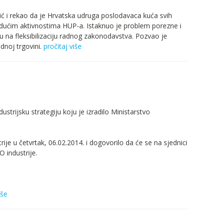
ć i rekao da je Hrvatska udruga poslodavaca kuća svih
udućim aktivnostima HUP-a. Istaknuo je problem porezne i
 na fleksibilizaciju radnog zakonodavstva. Pozvao je
noj trgovini.
pročitaj više
trijsku strategiju koju je izradilo Ministarstvo
e u četvrtak, 06.02.2014. i dogovorilo da će se na sjednici
O industrije.
iše