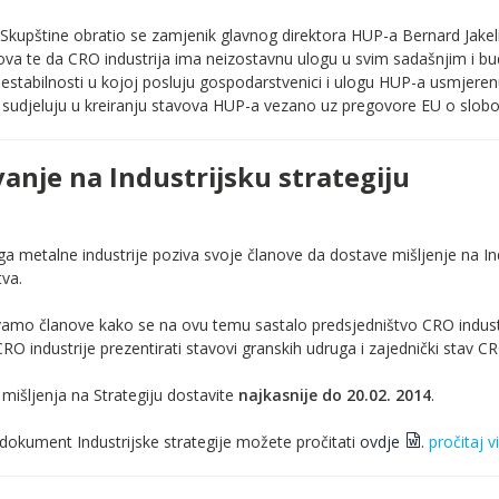
Skupštine obratio se zamjenik glavnog direktora HUP-a Bernard Jakeli
nova te da CRO industrija ima neizostavnu ulogu u svim sadašnjim i b
estabilnosti u kojoj posluju gospodarstvenici i ulogu HUP-a usmjerenu
 sudjeluju u kreiranju stavova HUP-a vezano uz pregovore EU o slobod
anje na Industrijsku strategiju
 metalne industrije poziva svoje članove da dostave mišljenje na Indus
va.
amo članove kako se na ovu temu sastalo predsjedništvo CRO industrij
RO industrije prezentirati stavovi granskih udruga i zajednički stav CR
mišljenja na Strategiju dostavite
najkasnije do 20.02. 2014
.
 dokument Industrijske strategije možete pročitati
ovdje
.
pročitaj v