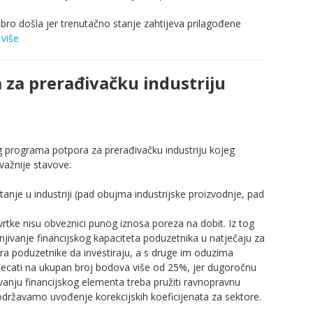
bro došla jer trenutačno stanje zahtijeva prilagođene
 više
 za prerađivačku industriju
og programa potpora za prerađivačku industriju kojeg
važnije stavove:
tanje u industriji (pad obujma industrijske proizvodnje, pad
rtke nisu obveznici punog iznosa poreza na dobit. Iz tog
njivanje financijskog kapaciteta poduzetnika u natječaju za
ira poduzetnike da investiraju, a s druge im oduzima
utjecati na ukupan broj bodova više od 25%, jer dugoročnu
ovanju financijskog elementa treba pružiti ravnopravnu
održavamo uvođenje korekcijskih koeficijenata za sektore.