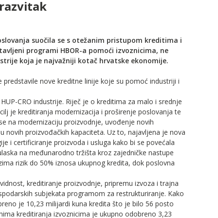
razvitak
oslovanja suočila se s otežanim pristupom kreditima i
avljeni programi HBOR-a pomoći izvoznicima, ne
strije koja je najvažniji kotač hrvatske ekonomije.
predstavile nove kreditne linije koje su pomoć industriji i
 HUP-CRO industrije. Riječ je o kreditima za malo i srednje
j je kreditiranja modernizacija i proširenje poslovanja te
 se na modernizaciju proizvodnje, uvođenje novih
ju novih proizvođačkih kapaciteta. Uz to, najavljena je nova
je i certificiranje proizvoda i usluga kako bi se povećala
ulaska na međunarodno tržišta kroz zajedničke nastupe
euzima rizik do 50% iznosa ukupnog kredita, dok poslovna
vidnost, kreditiranje proizvodnje, pripremu izvoza i trajna
spodarskih subjekata programom za restrukturiranje. Kako
reno je 10,23 milijardi kuna kredita što je bilo 56 posto
mima kreditiranja izvoznicima je ukupno odobreno 3,23