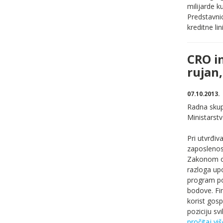
milijarde k
Predstavni
kreditne li
CRO i
rujan,
07.10.2013.
Radna skupi
Ministarst
Pri utvrđiv
zaposlenost
Zakonom o p
razloga upo
program pot
bodove. Fin
korist gosp
poziciju s
pročitaj viš