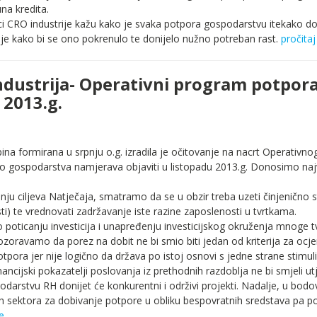
una kredita.
ci CRO industrije kažu kako je svaka potpora gospodarstvu itekako do
nije kako bi se ono pokrenulo te donijelo nužno potreban rast.
pročitaj
ndustrija- Operativni program potpora
 2013.g.
na formirana u srpnju o.g. izradila je očitovanje na nacrt Operativn
vo gospodarstva namjerava objaviti u listopadu 2013.g. Donosimo naj
anju ciljeva Natječaja, smatramo da se u obzir treba uzeti činjenično s
i) te vrednovati zadržavanje iste razine zaposlenosti u tvrtkama.
oticanju investicija i unapređenju investicijskog okruženja mnoge tv
zoravamo da porez na dobit ne bi smio biti jedan od kriterija za ocje
pora jer nije logično da država po istoj osnovi s jedne strane stimul
ancijski pokazatelji poslovanja iz prethodnih razdoblja ne bi smjeli 
odarstvu RH donijet će konkurentni i održivi projekti. Nadalje, u bod
vih sektora za dobivanje potpore u obliku bespovratnih sredstava pa p
e