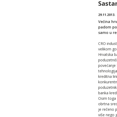
Sasta
29.11.2013.
Većina hrv
padom pot
samo u res
CRO industr
velikom gos
Hrvatska ba
poduzetništ
povećanje 
tehnologija
kreditna lin
konkurentn
poduzetnika
banka kredi
Osim toga i
obrtna sre
je rečeno p
više nego 