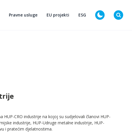
Pravne usluge
EU projekti
ESG
D
rije
a HUP-CRO industrije na kojoj su sudjelovali članovi HUP-
mijske industrije, HUP-Udruge metalne industrije, HUP-
vu i pratećim djelatnostima.