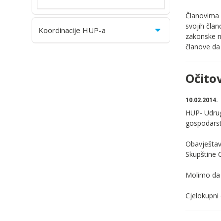
Članovima 
svojih čla
Koordinacije HUP-a
zakonske n
članove da
Očitov
10.02.2014.
HUP- Udruga
gospodarst
Obavještav
Skupštine C
Molimo da 
Cjelokupni