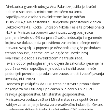
Direktorica granskih udruga Ana Falak izvijestila je Izvršni
odbor o sastanku s ministrom Mrsićem na temu
zapošljavanja osoba s invaliditetom koji je održan
19.05.2014.g. Na sastanku su sudjelovali predstavnici članica
Elektrokontakta, Kotke i Ericsson Nikole Tesle te profesionalci
HUP-a. Ministru su ponovili zabrinutost zbog posljedica
primjene kvote od 6% na prerađivačku industriju i argumente
kojima se dokazuje da predviđeno zakonsko rješenje neće
ostvariti svoj cilj. U pripremi je očevidnik kojeg će poslodavci
trebati popuniti, a temeljem kojeg će se utvrditi broj i
kvalifikacije osoba s invaliditetom na tržištu rada.
Izvršni odbor jednoglasan je u ocjeni da zakonsko rješenje ne
podržava veće zapošljavanje osoba s invaliditetom, neće
pridonijeti povećanju produktivne zaposlenosti i zapošljavanju
invalida, niti izvozu.
Donesen je zaključak da HUP treba nastaviti s pronalaskom
rješenja za ovu situaciju jer Zakon nije održiv i nije u cilju
razvoja gospodarstva. Ministarstvu gospodarstva,
Ministarstvu poduzetništva i Ministarstvu rada uputit će se
zahtjev za smanjenje kvota za prerađivačku industriju. Ovisno
o odgovoru državnih tijela, Izvršni odbor CRO industrije