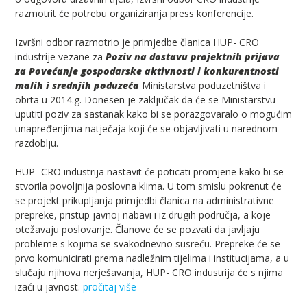
razmotrit će potrebu organiziranja press konferencije.
Izvršni odbor razmotrio je primjedbe članica HUP- CRO
industrije vezane za
Poziv na dostavu projektnih prijava
za Povećanje gospodarske aktivnosti i konkurentnosti
malih i srednjih poduzeća
Ministarstva poduzetništva i
obrta u 2014.g. Donesen je zaključak da će se Ministarstvu
uputiti poziv za sastanak kako bi se porazgovaralo o mogućim
unapređenjima natječaja koji će se objavljivati u narednom
razdoblju.
HUP- CRO industrija nastavit će poticati promjene kako bi se
stvorila povoljnija poslovna klima. U tom smislu pokrenut će
se projekt prikupljanja primjedbi članica na administrativne
prepreke, pristup javnoj nabavi i iz drugih područja, a koje
otežavaju poslovanje. Članove će se pozvati da javljaju
probleme s kojima se svakodnevno susreću. Prepreke će se
prvo komunicirati prema nadležnim tijelima i institucijama, a u
slučaju njihova nerješavanja, HUP- CRO industrija će s njima
izaći u javnost.
pročitaj više