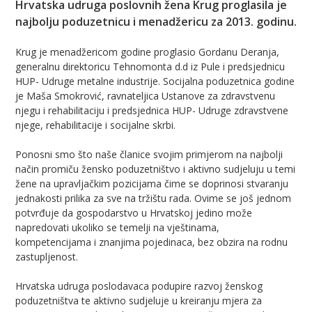
Hrvatska udruga poslovnih žena Krug proglasila je
najbolju poduzetnicu i menadžericu za 2013. godinu.
Krug je menadžericom godine proglasio Gordanu Deranja,
generalnu direktoricu Tehnomonta d.d iz Pule i predsjednicu
HUP- Udruge metalne industrije. Socijalna poduzetnica godine
je Maša Smokrović, ravnateljica Ustanove za zdravstvenu
njegu i rehabilitaciju i predsjednica HUP- Udruge zdravstvene
njege, rehabilitacije i socijalne skrbi.
Ponosni smo što naše članice svojim primjerom na najbolji
način promiču žensko poduzetništvo i aktivno sudjeluju u temi
žene na upravljačkim pozicijama čime se doprinosi stvaranju
jednakosti prilika za sve na tržištu rada. Ovime se još jednom
potvrđuje da gospodarstvo u Hrvatskoj jedino može
napredovati ukoliko se temelji na vještinama,
kompetencijama i znanjima pojedinaca, bez obzira na rodnu
zastupljenost.
Hrvatska udruga poslodavaca podupire razvoj ženskog
poduzetništva te aktivno sudjeluje u kreiranju mjera za