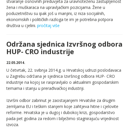
stvaranje osnovnih preduvjeta za uravnoteženu zastupljenost
žena i muškaraca na upravljačkim pozicijama. Žene u
poduzetništvu su ipak još u manjini, iz niza socijalnih,
ekonomskih i političkih razloga te im je potrebna potpora
društva u cjelini.
pročitaj više
Održana sjednica Izvršnog odbora
HUP- CRO industrije
22.05.2014.
U četvrtak, 22. svibnja 2014.g. u Hrvatskoj udruzi poslodavaca
u Zagrebu održana je sjednica Izvršnog odbora HUP- CRO
industrije na kojoj se raspravljalo o aktualnim gospodarskim
temama i stanju u prerađivačkoj industriji.
Izvršni odbor zabrinut je zaostajanjem Hrvatske za drugim
zemljama EU i teškim stanjem koje zahtjeva hitne i cjelovite
reforme. Hrvatska je u dugoj i dubokoj krizi, gospodarstvo
pada pet godina za redom i bilježimo stagnirajuću vrijednost
izvoza.