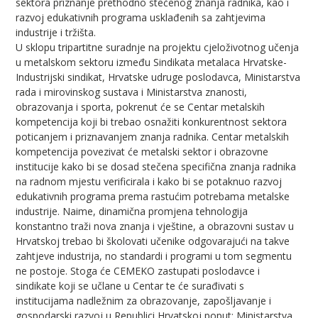
sektora priznanje prethodno stečenog znanja radnika, kao i
razvoj edukativnih programa usklađenih sa zahtjevima
industrije i tržišta.
U sklopu tripartitne suradnje na projektu cjeloživotnog učenja
u metalskom sektoru između Sindikata metalaca Hrvatske-
Industrijski sindikat, Hrvatske udruge poslodavca, Ministarstva
rada i mirovinskog sustava i Ministarstva znanosti,
obrazovanja i sporta, pokrenut će se Centar metalskih
kompetencija koji bi trebao osnažiti konkurentnost sektora
poticanjem i priznavanjem znanja radnika. Centar metalskih
kompetencija povezivat će metalski sektor i obrazovne
institucije kako bi se dosad stečena specifična znanja radnika
na radnom mjestu verificirala i kako bi se potaknuo razvoj
edukativnih programa prema rastućim potrebama metalske
industrije. Naime, dinamična promjena tehnologija
konstantno traži nova znanja i vještine, a obrazovni sustav u
Hrvatskoj trebao bi školovati učenike odgovarajući na takve
zahtjeve industrija, no standardi i programi u tom segmentu
ne postoje. Stoga će CEMEKO zastupati poslodavce i
sindikate koji se učlane u Centar te će surađivati s
institucijama nadležnim za obrazovanje, zapošljavanje i
gospodarski razvoj u Republici Hrvatskoj poput: Ministarstva