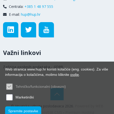
Centrala:
+385 1 48 97 555
E-mail:
hup@hup.hr
Važni linkovi
Zaštita osobnih podataka - GDPR
Web stranica www.hup.hr koristi kolačiće (eng. cookies). Za više
informacija o kolačićima, molimo kliknite
ovdje
.
Tehničko/funkcionalni (obvezni)
Marketinški
© Hrvatska udruga poslodavaca 2026.
Powered by WEB
Spremite postavke
Marketing
-
EasyEdit CMS
-
Premium Hosting