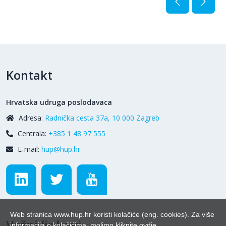
Kontakt
Hrvatska udruga poslodavaca
Adresa:
Radnička cesta 37a, 10 000 Zagreb
Centrala:
+385 1 48 97 555
E-mail:
hup@hup.hr
Web stranica www.hup.hr koristi kolačiće (eng. cookies). Za više
Važni linkovi
informacija o kolačićima, molimo kliknite
ovdje
.