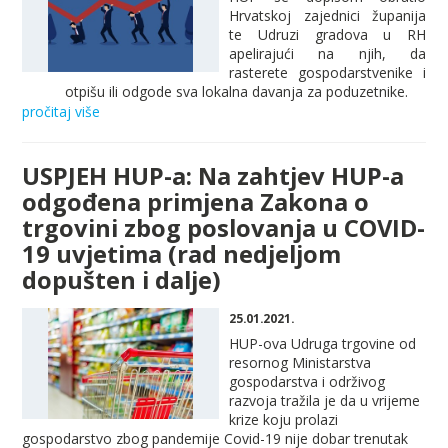
Hrvatskoj zajednici županija
te Udruzi gradova u RH
apelirajući na njih, da
rasterete gospodarstvenike i
otpišu ili odgode sva lokalna davanja za poduzetnike.
pročitaj više
USPJEH HUP-a: Na zahtjev HUP-a
odgođena primjena Zakona o
trgovini zbog poslovanja u COVID-
19 uvjetima (rad nedjeljom
dopušten i dalje)
25.01.2021.
HUP-ova Udruga trgovine od
resornog Ministarstva
gospodarstva i održivog
razvoja tražila je da u vrijeme
krize koju prolazi
gospodarstvo zbog pandemije Covid-19 nije dobar trenutak