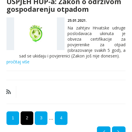
USPJEH HUP-a: Zakon o održivom
gospodarenju otpadom
25.01.2021.
Na zahtjev Hrvatske udruge
poslodavaca ukinuta je
obveza certifikacije za
povjerenike za otpad
(obrazovanje svakih 5 god), a
sad se ukidaju i povjerenici (Zakon još nije donesen).
pročitaj više
...
1
2
3
4