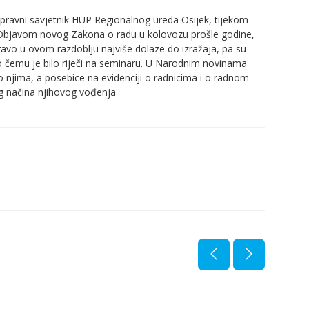
 pravni savjetnik HUP Regionalnog ureda Osijek, tijekom
u. Objavom novog Zakona o radu u kolovozu prošle godine,
avo u ovom razdoblju najviše dolaze do izražaja, pa su
, o čemu je bilo riječi na seminaru. U Narodnim novinama
 o njima, a posebice na evidenciji o radnicima i o radnom
og načina njihovog vođenja