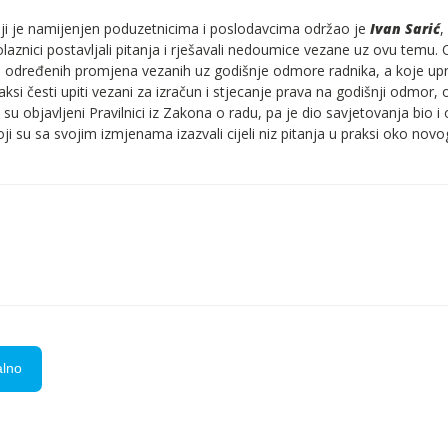
ji je namijenjen poduzetnicima i poslodavcima održao je
Ivan Sarić
,
olaznici postavljali pitanja i rješavali nedoumice vezane uz ovu tem
o određenih promjena vezanih uz godišnje odmore radnika, a koje upr
aksi česti upiti vezani za izračun i stjecanje prava na godišnji odmor
su objavljeni Pravilnici iz Zakona o radu, pa je dio savjetovanja bio i
i su sa svojim izmjenama izazvali cijeli niz pitanja u praksi oko nov
alno