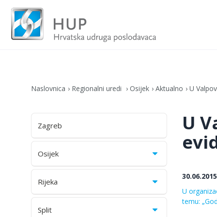
Naslovnica
Regionalni uredi
Osijek
Aktualno
U Valpov
U V
Zagreb
evi
Osijek
30.06.2015
Rijeka
U organizac
temu: „God
Split