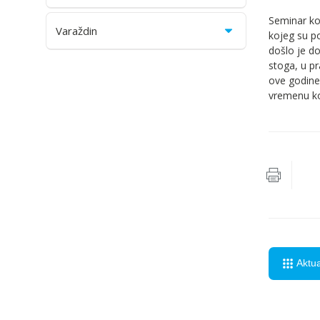
Seminar ko
Varaždin
kojeg su p
došlo je d
stoga, u pr
ove godine 
vremenu koj
Aktu