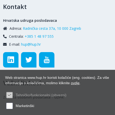
Kontakt
Hrvatska udruga poslodavaca
Adresa:
Radnička cesta 37a, 10 000 Zagreb
Centrala:
+385 1 48 97 555
E-mail:
hup@hup.hr
Web stranica www.hup.hr koristi kolačiće (eng. cookies). Za više
Važni linkovi
informacija o kolačićima, molimo kliknite
ovdje
.
Tehničko/funkcionalni (obvezni)
Zaštita osobnih podataka - GDPR
Marketinški