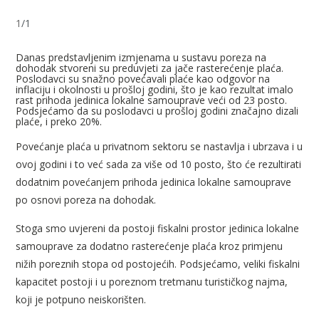
1
/
1
Danas predstavljenim izmjenama u sustavu poreza na
dohodak stvoreni su preduvjeti za jače rasterećenje plaća.
Poslodavci su snažno povećavali plaće kao odgovor na
inflaciju i okolnosti u prošloj godini, što je kao rezultat imalo
rast prihoda jedinica lokalne samouprave veći od 23 posto.
Podsjećamo da su poslodavci u prošloj godini značajno dizali
plaće, i preko 20%.
Povećanje plaća u privatnom sektoru se nastavlja i ubrzava i u
ovoj godini i to već sada za više od 10 posto, što će rezultirati
dodatnim povećanjem prihoda jedinica lokalne samouprave
po osnovi poreza na dohodak.
Stoga smo uvjereni da postoji fiskalni prostor jedinica lokalne
samouprave za dodatno rasterećenje plaća kroz primjenu
nižih poreznih stopa od postojećih. Podsjećamo, veliki fiskalni
kapacitet postoji i u poreznom tretmanu turističkog najma,
koji je potpuno neiskorišten.