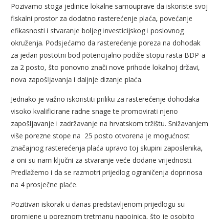
Pozivamo stoga jedinice lokalne samouprave da iskoriste svoj
fiskalni prostor za dodatno rasterećenje plaća, povećanje
efikasnosti i stvaranje boljeg investicijskog i poslovnog
okruženja. Podsjećamo da rasterećenje poreza na dohodak
za jedan postotni bod potencijalno podiže stopu rasta BDP-a
za 2 posto, što ponovno znači nove prihode lokalnoj državi,
nova zapošljavanja i daljnje dizanje plaća.
Jednako je važno iskoristiti priliku za rasterećenje dohodaka
visoko kvalificirane radne snage te promovirati njeno
zapošljavanje i zadržavanje na hrvatskom tržištu. Snižavanjem
više porezne stope na 25 posto otvorena je mogućnost
značajnog rasterećenja plaća upravo toj skupini zaposlenika,
a oni su nam ključni za stvaranje veće dodane vrijednosti.
Predlažemo i da se razmotri prijedlog ograničenja doprinosa
na 4 prosječne plaće.
Pozitivan iskorak u danas predstavljenom prijedlogu su
promjene u poreznom tretmanu napojnica, što je osobito