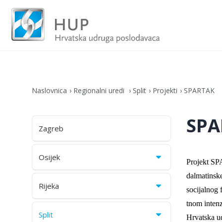
Naslovnica
Regionalni uredi
Split
Projekti
SPARTAK
SPA
Zagreb
Osijek
Projekt SPA
dalmatinske
Rijeka
socijalnog 
tnom intenz
Split
Hrvatska ud