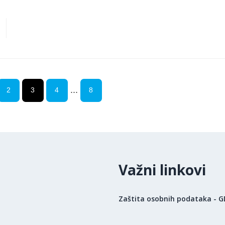
...
2
3
4
8
Važni linkovi
Zaštita osobnih podataka - 