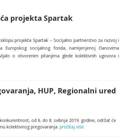
eća projekta Spartak
sklopu projekta Spartak – Socijalno partnerstvo za razvoj i
ima Europskog socijalnog fonda, namijenjenoj članovima
avljalo o otvorenim pitanjima glede kolektivnih ugovora i
govaranja, HUP, Regionalni ured
 konkurentnost, od 6. do 8. svibnja 2019. godine, održat će
emu kolektivnog pregovaranja.
pročitaj više