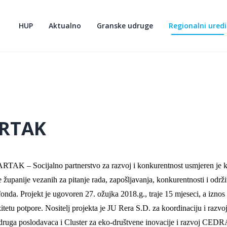
HUP
Aktualno
Granske udruge
Regionalni uredi
RTAK
RTAK – Socijalno partnerstvo za razvoj i konkurentnost usmjeren je ka
 županije vezanih za pitanje rada, zapošljavanja, konkurentnosti i odr
fonda. Projekt je ugovoren 27. ožujka 2018.g., traje 15 mjeseci, a izno
itetu potpore. Nositelj projekta je JU Rera S.D. za koordinaciju i razvoj
ruga poslodavaca i Cluster za eko-društvene inovacije i razvoj CEDRA