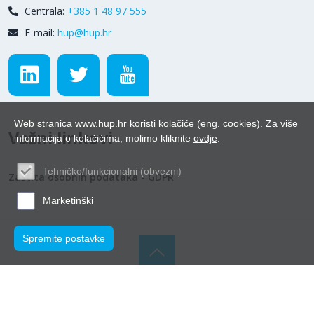
Centrala:
+385 1 48 97 555
E-mail:
hup@hup.hr
Web stranica www.hup.hr koristi kolačiće (eng. cookies). Za više
Važni linkovi
informacija o kolačićima, molimo kliknite
ovdje
.
Tehničko/funkcionalni (obvezni)
Zaštita osobnih podataka - GDPR
Marketinški
Spremite postavke
© Hrvatska udruga poslodavaca 2026.
Powered by WEB
Marketing
-
EasyEdit CMS
-
Premium Hosting