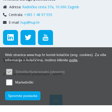
Adresa:
Radnička cesta 37a, 10 000 Zagreb
Centrala:
+385 1 48 97 555
E-mail:
hup@hup.hr
Web stranica www.hup.hr koristi kolačiće (eng. cookies). Za više
Važni linkovi
informacija o kolačićima, molimo kliknite
ovdje
.
Tehničko/funkcionalni (obvezni)
Zaštita osobnih podataka - GDPR
Marketinški
Spremite postavke