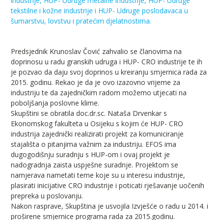
industrije, HUP- Udruge metalne industrije, HUP- Udruge
tekstilne i kožne industrije i HUP- Udruge poslodavaca u
šumarstvu, lovstvu i pratećim djelatnostima.
Predsjednik Krunoslav Čović zahvalio se članovima na
doprinosu u radu granskih udruga i HUP- CRO industrije te ih
je pozvao da daju svoj doprinos u kreiranju smjernica rada za
2015. godinu. Rekao je da je ovo izazovno vrijeme za
industriju te da zajedničkim radom možemo utjecati na
poboljšanja poslovne klime.
Skupštini se obratila doc.dr.sc. Nataša Drvenkar s
Ekonomskog fakulteta u Osijeku s kojim će HUP- CRO
industrija zajednički realizirati projekt za komuniciranje
stajališta o pitanjima važnim za industriju. EFOS ima
dugogodišnju suradnju s HUP-om i ovaj projekt je
nadogradnja zaista uspješne suradnje. Projektom se
namjerava nametati teme koje su u interesu industrije,
plasirati inicijative CRO industrije i poticati rješavanje uočenih
prepreka u poslovanju.
Nakon rasprave, Skupština je usvojila Izvješće o radu u 2014. i
proširene smjernice programa rada za 2015.godinu.