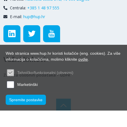
Centrala:
+385 1 48 97 555
E-mail:
hup@hup.hr
Web stranica www.hup.hr koristi kolačiće (eng. cookies). Za više
Važni linkovi
informacija o kolačićima, molimo kliknite
ovdje
.
Tehničko/funkcionalni (obvezni)
Zaštita osobnih podataka - GDPR
Marketinški
Spremite postavke
© Hrvatska udruga poslodavaca 2026.
Powered by WEB
Marketing
-
EasyEdit CMS
-
Premium Hosting