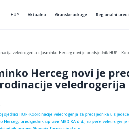
HUP
Aktualno
Granske udruge
Regionalni uredi
nacija veledrogerija
Jasminko Herceg novi je predsjednik HUP - Koor
minko Herceg novi je pre
rodinacije veledrogerija
.
j sjednici HUP-Koordinacije veledrogerija za predsjednika u sljede
ć
o Herceg
,
predsjednik uprave MEDIKA d.d.
, najve
će
veledrogerije 
dsjednik uprave Phoenix farmacije d.o.o.