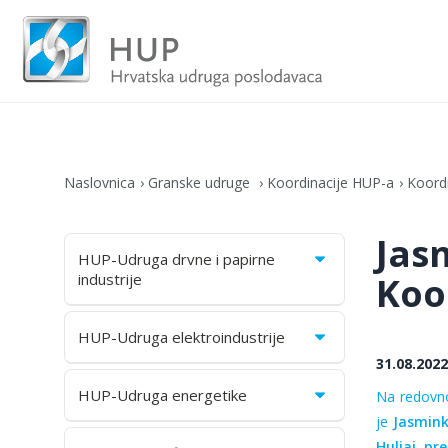
Naslovnica
Granske udruge
Koordinacije HUP-a
Koordi
Jas
HUP-Udruga drvne i papirne
Koo
industrije
HUP-Udruga elektroindustrije
31.08.2022
HUP-Udruga energetike
Na redovno
je
Jasmink
Huljaj
,
pre