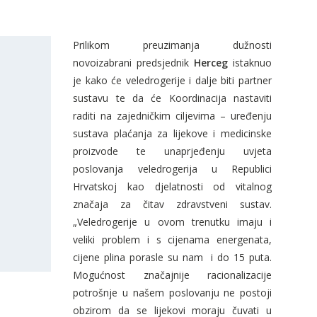
Prilikom preuzimanja dužnosti
novoizabrani predsjednik
Herceg
istaknuo
je kako će veledrogerije i dalje biti partner
sustavu te da će Koordinacija nastaviti
raditi na zajedničkim ciljevima – uređenju
sustava plaćanja za lijekove i medicinske
proizvode te unaprjeđenju uvjeta
poslovanja veledrogerija u Republici
Hrvatskoj kao djelatnosti od vitalnog
značaja za čitav zdravstveni sustav.
„Veledrogerije u ovom trenutku imaju i
veliki problem i s cijenama energenata,
cijene plina porasle su nam i do 15 puta.
Mogućnost značajnije racionalizacije
potrošnje u našem poslovanju ne postoji
obzirom da se lijekovi moraju čuvati u