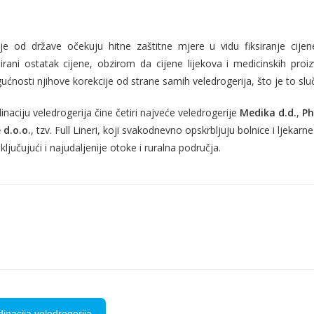
ije od države očekuju hitne zaštitne mjere u vidu fiksiranje cijen
irani ostatak cijene, obzirom da cijene lijekova i medicinskih proi
ćnosti njihove korekcije od strane samih veledrogerija, što je to sluč
aciju veledrogerija čine četiri najveće veledrogerije
Medika d.d.
,
Ph
 d.o.o.
, tzv. Full Lineri, koji svakodnevno opskrbljuju bolnice i ljeka
ključujući i najudaljenije otoke i ruralna područja.
inacija veledrogerija