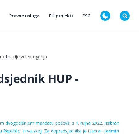
Pravne usluge
EU projekti
ESG
D
odinacije veledrogerija
dsjednik HUP -
em dvogodi
š
njem
mandatu počevši s 1
. rujna 2022. izabran
u Republici Hrvatskoj. Za dopredsjednika je izabran
Jasmin