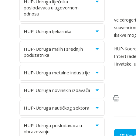
HUP-Udruga liječnika
poslodavaca u ugovornom
odnosu
veledroger
subvencion
HUP-Udruga ljekarnika
ikakve mogu
HUP-Udruga malih i srednjih
HUP-Koordin
poduzetnika
Intertrade
Hrvatske, u
HUP-Udruga metalne industrije
HUP-Udruga novinskih izdavača
HUP-Udruga nautičkog sektora
HUP-Udruga poslodavaca u
obrazovanju
Koord