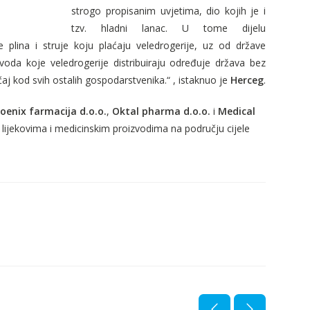
strogo propisanim uvjetima, dio kojih je i
tzv. hladni lanac. U tome dijelu
e plina i struje koju plaćaju veledrogerije, uz od države
zvoda koje veledrogerije distribuiraju određuje država bez
aj kod svih ostalih gospodarstvenika.“ , istaknuo je
Herceg
.
oenix farmacija d.o.o.
,
Oktal pharma d.o.o.
i
Medical
rne lijekovima i medicinskim proizvodima na području cijele