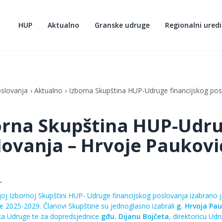
HUP
Aktualno
Granske udruge
Regionalni uredi
oslovanja
Aktualno
Izborna Skupština HUP-Udruge financijskog pos
orna Skupština HUP-Udru
lovanja – Hrvoje Paukovi
.
oj Izbornoj Skupštini HUP- Udruge financijskog poslovanja izabran
je 2025-2029. Članovi Skupštine su jednoglasno izabrali
g. Hrvoja Pa
ka Udruge te za dopredsjednice
gđu. Dijanu Bojčeta
, direktoricu Ud