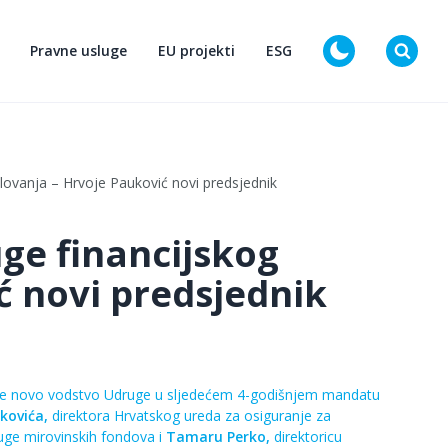
Pravne usluge
EU projekti
ESG
D
lovanja – Hrvoje Pauković novi predsjednik
ge financijskog
ć novi predsjednik
o je novo vodstvo Udruge u sljedećem 4-godišnjem mandatu
ukovića,
direktora Hrvatskog ureda za osiguranje za
ruge mirovinskih fondova i
Tamaru Perko,
direktoricu