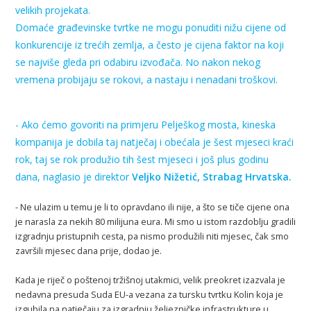
velikih projekata.
Domaće građevinske tvrtke ne mogu ponuditi nižu cijene od
konkurencije iz trećih zemlja, a često je cijena faktor na koji
se najviše gleda pri odabiru izvođača. No nakon nekog
vremena probijaju se rokovi, a nastaju i nenadani troškovi.
- Ako ćemo govoriti na primjeru Pelješkog mosta, kineska
kompanija je dobila taj natječaj i obećala je šest mjeseci kraći
rok, taj se rok produžio tih šest mjeseci i još plus godinu
dana, naglasio je direktor
Veljko Nižetić
, Strabag Hrvatska.
- Ne ulazim u temu je li to opravdano ili nije, a što se tiče cijene ona
je narasla za nekih 80 milijuna eura. Mi smo u istom razdoblju gradili
izgradnju pristupnih cesta, pa nismo produžili niti mjesec, čak smo
završili mjesec dana prije, dodao je.
Kada je riječ o poštenoj tržišnoj utakmici, velik preokret izazvala je
nedavna presuda Suda EU-a vezana za tursku tvrtku Kolin koja je
izgubila na natječaju za izgradnju željezničke infrastrukture u