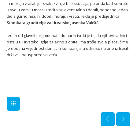
ih moraju vraćati jer svakakvih je bilo situacija, pa onda kad se vrate
u svoju zemlju moraju to što su eventualno i dobili, odnosno jedan
dio sigurno nisu ni dobili, moraju i vratiti, rekla je predsjednica
Sindikata graditeljstva Hrvatske Jasenka Vukšić.
Jedan od glavnih argumenata domaćih tvrtki je taj da njihovi radnici
ostaju u Hrvatskoj gdje zajedno s obiteljima troše svoje plaće, čime
je dodana vrijednost domaćih kompanija, u odnosu na one iz trećih
država - neusporedivo veća.