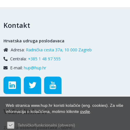
Kontakt
Hrvatska udruga poslodavaca
Adresa:
Radnička cesta 37a, 10 000 Zagreb
Centrala:
+385 1 48 97 555
E-mail:
hup@hup.hr
Web stranica www.hup.hr koristi kolačiće (eng. cookies). Za više
Važni linkovi
informacija o kolačićima, molimo kliknite
ovdje
.
Tehničko/funkcionalni (obvezni)
Zaštita osobnih podataka - GDPR