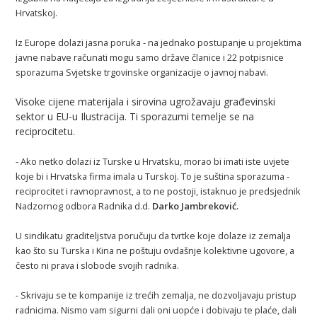
Hrvatskoj.
Iz Europe dolazi jasna poruka - na jednako postupanje u projektima
javne nabave računati mogu samo države članice i 22 potpisnice
sporazuma Svjetske trgovinske organizacije o javnoj nabavi.
Visoke cijene materijala i sirovina ugrožavaju građevinski
sektor u EU-u
Ilustracija.
Ti sporazumi temelje se na
reciprocitetu.
- Ako netko dolazi iz Turske u Hrvatsku, morao bi imati iste uvjete
koje bi i Hrvatska firma imala u Turskoj. To je suština sporazuma -
reciprocitet i ravnopravnost, a to ne postoji, istaknuo je predsjednik
Nadzornog odbora Radnika d.d.
Darko Jambreković.
U sindikatu graditeljstva poručuju da tvrtke koje dolaze iz zemalja
kao što su Turska i Kina ne poštuju ovdašnje kolektivne ugovore, a
često ni prava i slobode svojih radnika.
- Skrivaju se te kompanije iz trećih zemalja, ne dozvoljavaju pristup
radnicima. Nismo vam sigurni dali oni uopće i dobivaju te plaće, dali