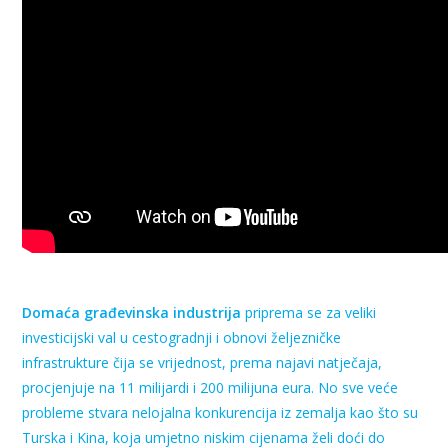
Domaća građevinska industrija
priprema se za veliki
investicijski val u cestogradnji i obnovi željezničke
infrastrukture čija se vrijednost, prema najavi natječaja,
procjenjuje na 11 milijardi i 200 milijuna eura. No sve veće
probleme stvara nelojalna konkurencija iz zemalja kao što su
Turska i Kina, koja umjetno niskim cijenama želi doći do