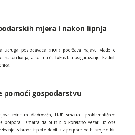
odarskih mjera i nakon lipnja
a udruga poslodavaca (HUP) podržava najavu Vlade o
nakon lipnja, a kojima će fokus biti osiguravanje likvidnih
dnika.
ere pomoći gospodarstvu
jave ministra Aladrovića, HUP smatra
problematičnim
late potpora i smatra da bi ih bilo korektno vezati uz one
ivanje zabrane isplate dobiti uz potpore ne bi smjelo biti