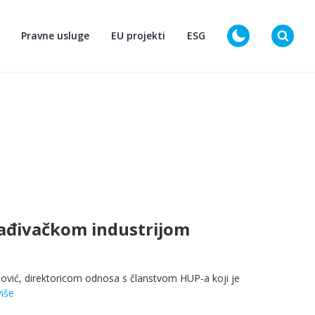
Pravne usluge
EU projekti
ESG
D
rađivačkom industrijom
vić, direktoricom odnosa s članstvom HUP-a koji je
više