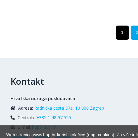
1
Kontakt
Hrvatska udruga poslodavaca
Adresa:
Radnička cesta 37a, 10 000 Zagreb
Centrala:
+385 1 48 97 555
E-mail:
hup@hup.hr
Web stranica www.hup.hr koristi kolačiće (eng. cookies). Za više inf