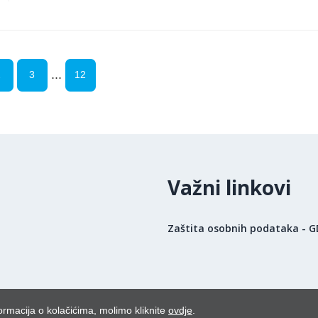
...
2
3
12
Važni linkovi
Zaštita osobnih podataka - 
ormacija o kolačićima, molimo kliknite
ovdje
.