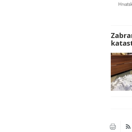
Zabran
katas