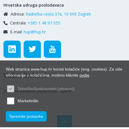
Hrvatska udruga poslodavaca
Adresa:
Radnička cesta 37a, 10 000 Zagreb
Centrala:
+385 1 48 97 555
E-mail:
hup@hup.hr
Web stranica www.hup.hr koristi kolačiće (eng. cookies). Za više
Važni linkovi
informacija o kolačićima, molimo kliknite
ovdje
.
Tehničko/funkcionalni (obvezni)
Zaštita osobnih podataka - GDPR
Marketinški
Spremite postavke