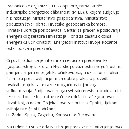
Radionice se organiziraju u sklopu programa Mreže
industrijske energetske efikasnosti (MIEE), u kojem sudjeluje
niz institucija: Ministarstvo gospodarstva, Ministarstvo
poduzetništva i obrta, Hrvatska gospodarska komora,
Hrvatska udruga poslodavaca, Centar za praćenje poslovanja
energetskog sektora i investicija, Fond za zaštitu okoliša i
energetsku učinkovitost i Energetski institut Hrvoje Požar te
ostali pozvani predavači.
Cilj ovih radionica je informirati i educirati predstavnike
gospodarskog sektora u Hrvatskoj o važnosti i mogućnostima
primjene mjera energetske učinkovitosti, a uz zakonski okvir
će im biti predstavljeni primjeri dobre prakse u provedbi
ovakvih projekata te razne mogućnosti njihovog
sufinanciranja. Sudjelovati mogu svi zainteresirani poduzetnici
jer su radionice besplatne te će se održati u više gradova u
Hrvatskoj, a nakon Osijeka i ove radionice u Opatiji, tijekom
svibnja iste će biti održane
i u Zadru, Splitu, Zagrebu, Karlovcu te Bjelovaru.
Na radionicu su se odazvali brojni predstavnici tvrtki jer je ovo