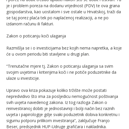
je i problem poreza na dodanu vrijednost (PDV) te ova grana
gospodarstva, kao uostalom i sve ostale u Hrvatskoj, traži da
se taj porez plaća tek po naplaćenoj realizaciji, a ne po
izdanom računu ili fakturi.
Zakon o poticanju koči ulaganja
Razmišlja se i o investicijama bez kojih nema napretka, a koje
će u ovom periodu biti stavljene u drugi plan.
“Trenutačne mjere tj. Zakon o poticanju ulaganja sa svim
svojim uvjetima i kriterijima koči i ne potiče poduzetnike da
ulaze u investicije.
Upravo ova kriza pokazuje koliko tržište može postati
nepredvidivo što ima za posljedicu nemogućnost poštivanja
svih uvjeta navedenog zakona. Iz tog razloga Zakon o
reinvestiranoj dobiti je jednostavniji i bolji način bez raznih
uvjeta i papirologije gdje svaki poduzetnik dobiva konkretnu i
sigurnu potporu prilikom investiranja”, zaključuje Franjo
Beser, predsjednik HUP-Udruge grafičara i nakladnika.