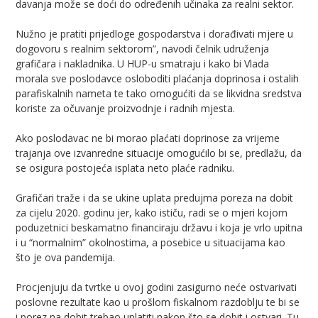
davanja može se doći do određenih učinaka za realni sektor.
Nužno je pratiti prijedloge gospodarstva i dorađivati mjere u
dogovoru s realnim sektorom”, navodi čelnik udruženja
grafičara i nakladnika. U HUP-u smatraju i kako bi Vlada
morala sve poslodavce osloboditi plaćanja doprinosa i ostalih
parafiskalnih nameta te tako omogućiti da se likvidna sredstva
koriste za očuvanje proizvodnje i radnih mjesta.
Ako poslodavac ne bi morao plaćati doprinose za vrijeme
trajanja ove izvanredne situacije omogućilo bi se, predlažu, da
se osigura postojeća isplata neto plaće radniku.
Grafičari traže i da se ukine uplata predujma poreza na dobit
za cijelu 2020. godinu jer, kako ističu, radi se o mjeri kojom
poduzetnici beskamatno financiraju državu i koja je vrlo upitna
i u “normalnim” okolnostima, a posebice u situacijama kao
što je ova pandemija.
Procjenjuju da tvrtke u ovoj godini zasigurno neće ostvarivati
poslovne rezultate kao u prošlom fiskalnom razdoblju te bi se
i porez na dobit trebao uplatiti nakon što se dobit i ostvari. Tu