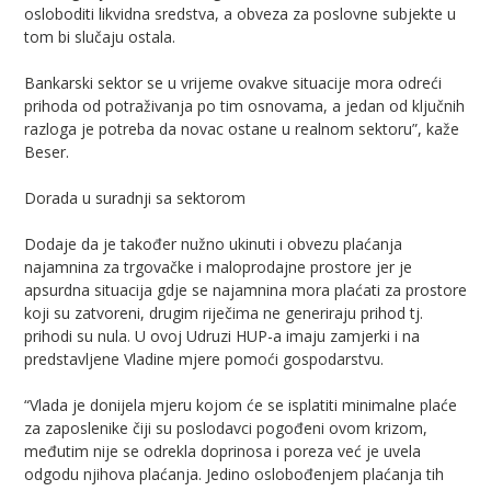
osloboditi likvidna sredstva, a obveza za poslovne subjekte u
tom bi slučaju ostala.
Bankarski sektor se u vrijeme ovakve situacije mora odreći
prihoda od potraživanja po tim osnovama, a jedan od ključnih
razloga je potreba da novac ostane u realnom sektoru”, kaže
Beser.
Dorada u suradnji sa sektorom
Dodaje da je također nužno ukinuti i obvezu plaćanja
najamnina za trgovačke i maloprodajne prostore jer je
apsurdna situacija gdje se najamnina mora plaćati za prostore
koji su zatvoreni, drugim riječima ne generiraju prihod tj.
prihodi su nula. U ovoj Udruzi HUP-a imaju zamjerki i na
predstavljene Vladine mjere pomoći gospodarstvu.
“Vlada je donijela mjeru kojom će se isplatiti minimalne plaće
za zaposlenike čiji su poslodavci pogođeni ovom krizom,
međutim nije se odrekla doprinosa i poreza već je uvela
odgodu njihova plaćanja. Jedino oslobođenjem plaćanja tih