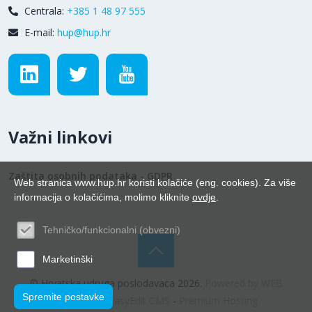
Centrala:
+385 1 48 97 555
E-mail:
hup@hup.hr
Važni linkovi
Zaštita osobnih podataka - GDPR
Web stranica www.hup.hr koristi kolačiće (eng. cookies). Za više
informacija o kolačićima, molimo kliknite
ovdje
.
Tehničko/funkcionalni (obvezni)
Marketinški
© Hrvatska udruga poslodavaca 2026.
Powered by WEB
Spremite postavke
Marketing
-
EasyEdit CMS
-
Premium Hosting