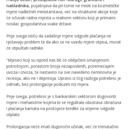
nakladnika
, pojašnjava da pri tome ne misle na kozmetičke
mjere nadležnih ministarstava, već na strukturne akcije koje
će očuvati radna mjesta u realnom sektoru koji je primarni
nosilac gospodarstva svake države.
Prije svega ističu da sadašnje mjere odgode plaćanja ne
rješavaju problem te da ako se ne uvedu mjere otpisa, morat
će otpuštati radnike.
“Mjeseci koji su ispred nas bit će obilježeni smanjenom
potrošnjom, porastom broja nezaposlenih, poremećajem
uvoza i izvoza, te nastavno na sve navedeno neminovna je
recesija, ako ne i depresija. Upravo iz tog razloga potrebno je
odmah, bez prolongacije poduzeti niz mjera.
Prije svega, potrebno je s bankarskim sektorom dogovoriti
mjere i mehanizme kojima bi se regulirala obustava obračuna
i plaćanja kamata na postojeće kredite za vrijeme odgode
otplate.
Prolongacija neće imati dugoročni učinak, već će trenutačno