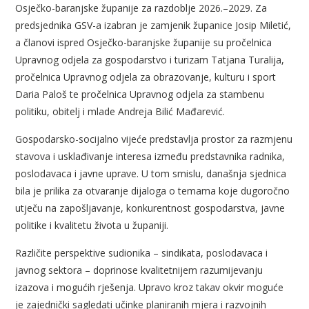
Osječko-baranjske županije za razdoblje 2026.–2029. Za
predsjednika GSV-a izabran je zamjenik županice Josip Miletić,
a članovi ispred Osječko-baranjske županije su pročelnica
Upravnog odjela za gospodarstvo i turizam Tatjana Turalija,
pročelnica Upravnog odjela za obrazovanje, kulturu i sport
Daria Paloš te pročelnica Upravnog odjela za stambenu
politiku, obitelj i mlade Andreja Bilić Mađarević.
Gospodarsko-socijalno vijeće predstavlja prostor za razmjenu
stavova i usklađivanje interesa između predstavnika radnika,
poslodavaca i javne uprave. U tom smislu, današnja sjednica
bila je prilika za otvaranje dijaloga o temama koje dugoročno
utječu na zapošljavanje, konkurentnost gospodarstva, javne
politike i kvalitetu života u županiji.
Različite perspektive sudionika – sindikata, poslodavaca i
javnog sektora – doprinose kvalitetnijem razumijevanju
izazova i mogućih rješenja. Upravo kroz takav okvir moguće
je zajednički sagledati učinke planiranih mjera i razvojnih