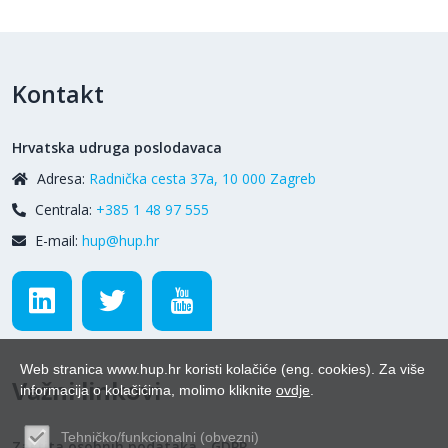
Kontakt
Hrvatska udruga poslodavaca
Adresa:
Radnička cesta 37a, 10 000 Zagreb
Centrala:
+385 1 48 97 555
E-mail:
hup@hup.hr
Web stranica www.hup.hr koristi kolačiće (eng. cookies). Za više
Važni linkovi
informacija o kolačićima, molimo kliknite
ovdje
.
Tehničko/funkcionalni (obvezni)
Zaštita osobnih podataka - GDPR