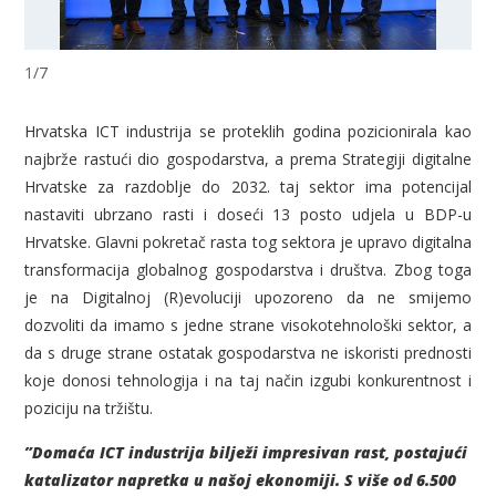
1
/
7
Hrvatska ICT industrija se proteklih godina pozicionirala kao
najbrže rastući dio gospodarstva, a prema Strategiji digitalne
Hrvatske za razdoblje do 2032. taj sektor ima potencijal
nastaviti ubrzano rasti i doseći 13 posto udjela u BDP-u
Hrvatske. Glavni pokretač rasta tog sektora je upravo digitalna
transformacija globalnog gospodarstva i društva. Zbog toga
je na Digitalnoj (R)evoluciji upozoreno da ne smijemo
dozvoliti da imamo s jedne strane visokotehnološki sektor, a
da s druge strane ostatak gospodarstva ne iskoristi prednosti
koje donosi tehnologija i na taj način izgubi konkurentnost i
poziciju na tržištu.
”Domaća ICT industrija bilježi impresivan rast, postajući
katalizator napretka u našoj ekonomiji. S više od 6.500