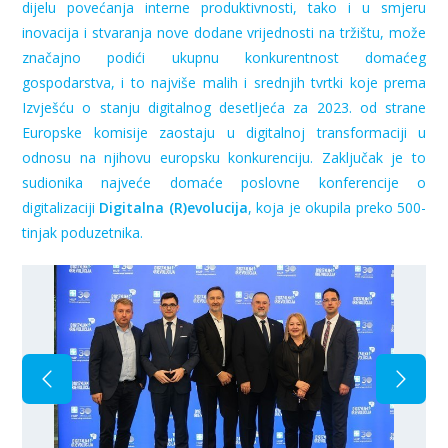
dijelu povećanja interne produktivnosti, tako i u smjeru
inovacija i stvaranja nove dodane vrijednosti na tržištu, može
značajno podići ukupnu konkurentnost domaćeg
gospodarstva, i to najviše malih i srednjih tvrtki koje prema
Izvješću o stanju digitalnog desetljeća za 2023. od strane
Europske komisije zaostaju u digitalnoj transformaciji u
odnosu na njihovu europsku konkurenciju. Zaključak je to
sudionika najveće domaće poslovne konferencije o
digitalizaciji
Digitalna (R)evolucija
, koja je okupila preko 500-
tinjak poduzetnika.