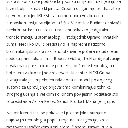
sustavu korisničke podrške koji koristi umjetnu inteligenciju za
brže i bolje iskustvo klijenata. Croatia osiguranje predstavilo je
i prvo AI procjenilište šteta na motornim vozilima na
europskom osigurateljnom tržištu. Vjekoslav Budimir osnivač i
direktor tvrtke 3D Lab, Futura Dent prikazao je digitalnu
transformaciju u stomatologiji. Predsjednik Uprave Hrvatskih
šuma, Nediljko Dujić predstavio je napredni nadzorno-
komunikacijski sustav za rano otkrivanje požara na udaljenim i
nedostupnim lokacijama. Roberto Gobo,
direktor digitalizacije
u Valamaru prezentirao je primjere korištenje tehnologija u
hotelijerstvu kroz njihov rezervacijski centar. NEXI Grupa
diznajnirala je i impelmentirala dodatni modul postojećeg
sustava za upravljanje prijevarama kombinirajući tehnike
strojnog učenja s velikom količinom povijesnih podataka što
je predstavila Željka Perok, Senior Product Manager grupe.
Na konferenciji su se pokazale i potencijalne primjene
najnovijih tehnologija poput umjetne inteligencije, kroz
razgovor s Draženkom Kopljarom, članom uprave PBZ-a,