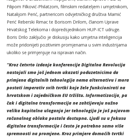
Filipom Filković-Philatzom, filmskim redateljem i umjetnikom,
Natalijom Perić, partnericom odvjetničkog društva Mamić
Perić Reberski Rimac te Borisom Drilom, članom Uprave
Hrvatskog Telekoma i dopredsjednikom HUP-ICT udruge.
Boris Drilo zaključio je diskusiju kako umjetna inteligencija
može pridonijeti pozitivnim promjenama u svim industrijama
ukoliko se primjenjuje na ispravan način.
“Kroz četvrto izdanje konferencije Digitalna Revolucija
nastojali smo još jednom ukazati poduzetnicima da
primjena digitalnih tehnologija nema alternativu i mora
postati imperativ svih tvrtki koje žele funkcionirati na
hrvatskom i zajedničkom EU tržištu. Informatizacija, pa
čak i digitalna transformacija ne zahtijevaju nužno
velika kapitalna ulaganja jer tehnologija je još pojavom
računalnog oblaka postala dostupna. Ljudi su u fokusu
digitalne transformacije i često je potrebno samo više
spremnosti na promjene. Kroz primjere domaćih tvrtki