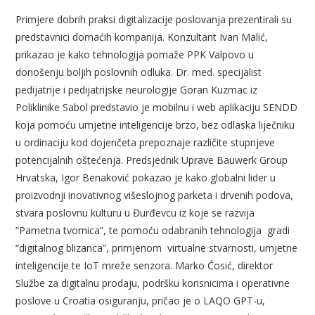
Primjere dobrih praksi digitalizacije poslovanja prezentirali su
predstavnici domaćih kompanija. Konzultant Ivan Malić,
prikazao je kako tehnologija pomaže PPK Valpovo u
donošenju boljih poslovnih odluka. Dr. med. specijalist
pedijatrije i pedijatrijske neurologije Goran Kuzmac iz
Poliklinike Sabol predstavio je mobilnu i web aplikaciju SENDD
koja pomoću umjetne inteligencije brzo, bez odlaska liječniku
u ordinaciju kod dojenčeta prepoznaje različite stupnjeve
potencijalnih oštećenja.
P
redsjednik Uprave Bauwerk Group
Hrvatska, Igor Benaković pokazao je kako
globalni lider u
proizvodnji inovativnog višeslojnog parketa i drvenih podova,
stvara poslovnu kulturu u Đurđevcu iz koje se razvija
“Pametna tvornica”, te pomoću odabranih tehnologija gradi
“digitalnog blizanca”, primjenom virtualne stvarnosti, umjetne
inteligencije te IoT mreže senzora.
Marko Ćosić, direktor
Službe za digitalnu prodaju, podršku korisnicima i operativne
poslove u Croatia osiguranju, pričao je o LAQO GPT-u,