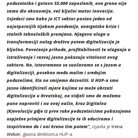
poduzetnika i gotovo 55.000 zaposlenih, ova grana nije
samo dio ekonomije, već ključni motor inovacija.
Svjedoci smo kako je ICT sektor postao jedan od
najotpornijih tijekom pandemije, energetske krize i
stalnih tehnoloških promjena. Njegova uloga u
transformaciji našeg društva putem digitalizacije je
ključna. Povećanje prihoda, profitabilnosti te ulaganja u
istraživanje i razvoj jasno pokazuju vitalnost ovog
sektora. No, istovremeno se suočavamo se s jazom u
digitalizaciji, posebno među malim i srednjim
poduzećima, što ne smijemo dozvoliti. U HUP-u smo
jasno identificirali mjere kojima se može ubrzati
digitalizacija u Hrvatskoj, no vidjeli smo da možemo
puno napraviti i na ovaj način, kroz Digitalnu
(R)evoluciju gdje iz prve ruke poduzetnicima pokazujemo
uspješne primjere digitalizacije te ih educiramo i
inspiriramo da i oni krenu tim putem”,
izjavila je
Irena
Weber
, glavna direktorica HUP-a.