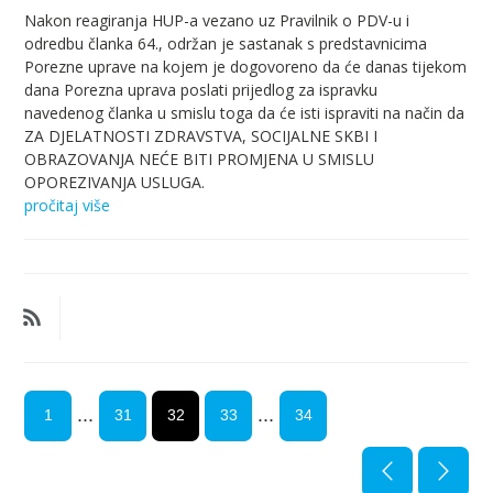
Nakon reagiranja HUP-a vezano uz Pravilnik o PDV-u i
odredbu članka 64., održan je sastanak s predstavnicima
Porezne uprave na kojem je dogovoreno da će danas tijekom
dana Porezna uprava poslati prijedlog za ispravku
navedenog članka u smislu toga da će isti ispraviti na način da
ZA DJELATNOSTI ZDRAVSTVA, SOCIJALNE SKBI I
OBRAZOVANJA NEĆE BITI PROMJENA U SMISLU
OPOREZIVANJA USLUGA.
pročitaj više
...
...
1
31
32
33
34