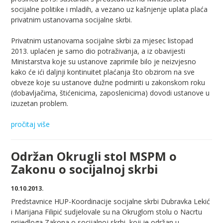
socijalne politike i mladih, a vezano uz kašnjenje uplata plaća
privatnim ustanovama socijalne skrbi.
Privatnim ustanovama socijalne skrbi za mjesec listopad
2013. uplaćen je samo dio potraživanja, a iz obavijesti
Ministarstva koje su ustanove zaprimile bilo je neizvjesno
kako će ići daljnji kontinuitet plaćanja što obzirom na sve
obveze koje su ustanove dužne podmiriti u zakonskom roku
(dobavljačima, štićenicima, zaposlenicima) dovodi ustanove u
izuzetan problem.
pročitaj više
Održan Okrugli stol MSPM o
Zakonu o socijalnoj skrbi
10.10.2013.
Predstavnice HUP-Koordinacije socijalne skrbi Dubravka Lekić
i Marijana Filipić sudjelovale su na Okruglom stolu o Nacrtu
prijedloga Zakona o socijalnoj skrbi, koji je održan u