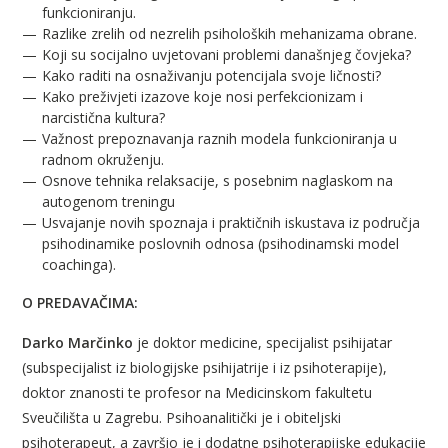
funkcioniranju.
Razlike zrelih od nezrelih psiholoških mehanizama obrane.
Koji su socijalno uvjetovani problemi današnjeg čovjeka?
Kako raditi na osnaživanju potencijala svoje ličnosti?
Kako preživjeti izazove koje nosi perfekcionizam i
narcistična kultura?
Važnost prepoznavanja raznih modela funkcioniranja u
radnom okruženju.
Osnove
tehnika relaksacije, s posebnim naglaskom na
autogenom treningu
Usvajanje novih spoznaja i praktičnih iskustava iz područja
psihodinamike poslovnih odnosa (psihodinamski model
coachinga).
O PREDAVAČIMA:
Darko Marčinko
je doktor medicine, specijalist psihijatar
(subspecijalist iz biologijske psihijatrije i iz psihoterapije),
doktor znanosti te profesor na Medicinskom fakultetu
Sveučilišta u Zagrebu. Psihoanalitički je i obiteljski
psihoterapeut, a završio je i dodatne psihoterapijske edukacije