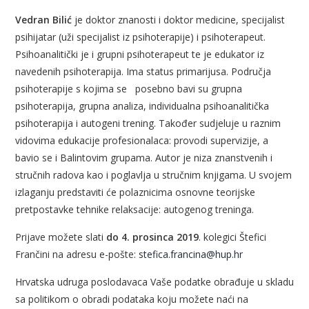
Vedran Bilić
je doktor znanosti i doktor medicine, specijalist
psihijatar (uži specijalist iz psihoterapije) i psihoterapeut.
Psihoanalitički je i grupni psihoterapeut te je edukator iz
navedenih psihoterapija. Ima status primarijusa. Područja
psihoterapije s kojima se posebno bavi su grupna
psihoterapija, grupna analiza, individualna psihoanalitička
psihoterapija i autogeni trening. Također sudjeluje u raznim
vidovima edukacije profesionalaca: provodi supervizije, a
bavio se i Balintovim grupama.
Autor je niza znanstvenih i
stručnih radova kao i poglavlja u stručnim knjigama. U svojem
izlaganju predstaviti će polaznicima osnovne teorijske
pretpostavke tehnike relaksacije: autogenog treninga.
Prijave možete slati
do 4. prosinca 2019
. kolegici Štefici
Frančini na adresu e-pošte:
stefica.francina@hup.hr
Hrvatska udruga poslodavaca Vaše podatke obrađuje u skladu
sa politikom o obradi podataka koju možete naći na