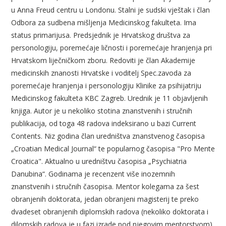
u Anna Freud centru u Londonu. Stalni je sudski vještak i član
Odbora za sudbena mišljenja Medicinskog fakulteta. Ima
status primarijusa. Predsjednik je Hrvatskog društva za
personologiju, poremećaje ličnosti i poremećaje hranjenja pri
Hrvatskom liječničkom zboru. Redoviti je član Akademije
medicinskih znanosti Hrvatske i voditelj Spec.zavoda za
poremećaje hranjenja i personologiju Klinike za psihijatriju
Medicinskog fakulteta
KBC Zagreb. Urednik je 11 objavljenih
knjiga. Autor je u nekoliko stotina znanstvenih i stručnih
publikacija, od toga 48 radova indeksirano u bazi Current
Contents. Niz godina član uredništva znanstvenog časopisa
„Croatian Medical Journal“ te popularnog časopisa "Pro Mente
Croatica". Aktualno u uredništvu časopisa „Psychiatria
Danubina“. Godinama je recenzent više inozemnih
znanstvenih i stručnih časopisa. Mentor kolegama za šest
obranjenih doktorata, jedan obranjeni magisterij te preko
dvadeset obranjenih diplomskih radova (nekoliko doktorata i
dilomskih radova je u fazi izrade pod njegovim mentorstvom).