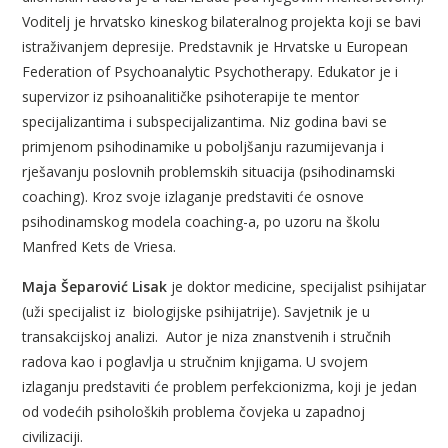
Voditelj je hrvatsko kineskog bilateralnog projekta koji se bavi
istraživanjem depresije. Predstavnik je Hrvatske u European
Federation of Psychoanalytic Psychotherapy. Edukator je i
supervizor iz psihoanalitičke psihoterapije te mentor
specijalizantima i subspecijalizantima. Niz godina bavi se
primjenom psihodinamike u poboljšanju razumijevanja i
rješavanju poslovnih problemskih situacija (psihodinamski
coaching). Kroz svoje izlaganje predstaviti će osnove
psihodinamskog modela coaching-a, po uzoru na školu
Manfred Kets de Vriesa.
Maja Šeparović Lisak
je doktor medicine, specijalist psihijatar
(uži specijalist iz biologijske psihijatrije). Savjetnik je u
transakcijskoj analizi. Autor je niza znanstvenih i stručnih
radova kao i poglavlja u stručnim knjigama. U svojem
izlaganju predstaviti će problem perfekcionizma, koji je jedan
od vodećih psiholoških problema čovjeka u zapadnoj
civilizaciji.