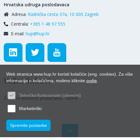
Hrvatska udruga poslodavaca
Adresa:
Radnička cesta 37a, 10 000 Zagreb
Centrala:
+385 1 48 97 555
E-mail:
hup@hup.hr
Web stranica www.hup.hr koristi kolačiće (eng. cookies). Za više
Važni linkovi
informacija o kolačićima, molimo kliknite
ovdje
.
Tehničko/funkcionalni (obvezni)
Zaštita osobnih podataka - GDPR
Marketinški
Spremite postavke