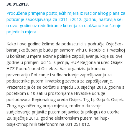
30.01.2013.
Produžena primjena postojećih mjera iz Nacionalnog plana za
poticanje zapošljavanja za 2011. i 2012. godinu, nastavlja se i
u ovoj godini uz redefiniranje kriterija za olakšano korištenje
pojedinih mjera.
Kako i ove godine želimo da poduzetnici s područja Osječko-
baranjske županije budu pri samom vrhu u Republici Hrvatskoj
u korištenju mjera aktivne politike zapošljavanja, koje su ove
godine u primjeni od 15. siječnja, HUP Regionalni ured Osijek i
HZZ Područi ured Osijek za Vas organiziraju korisnu
prezentaciju Poticanje i sufinanciranje zapošljavanja za
poduzetnike putem Hrvatskog zavoda za zapošljavanje.
Prezentacija će se održati u srijedu 30. siječnja 2013. godine s
početkom u 10 sati u prostorijama Hrvatske udruge
poslodavaca Regionalnog ureda Osijek, Trg Lj. Gaja 6, Osijek.
Zbog ograničenog broja mjesta, molimo da svoje
sudjelovanje prijavite putem prijavnice (u prilogu) do utorka
29. siječnja 2013. godine elektronskim putem na: hup-
osijek@hup.hr ili telefonom na 031 251 012.