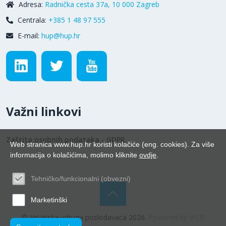
Adresa:
Radnička cesta 37a, 10 000 Zagreb
Centrala:
+385 1 48 97 555
E-mail:
hup@hup.hr
Važni linkovi
Zaštita osobnih podataka - GDPR
Web stranica www.hup.hr koristi kolačiće (eng. cookies). Za više
informacija o kolačićima, molimo kliknite
ovdje
.
Tehničko/funkcionalni (obvezni)
Marketinški
© Hrvatska udruga poslodavaca 2026.
Powered by WEB