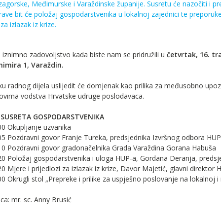
agorske, Međimurske i Varaždinske županije. Susretu će nazočiti i preds
ve bit će položaj gospodarstvenika u lokalnoj zajednici te preporuke
a izlazak iz krize.
 iznimno zadovoljstvo kada biste nam se pridružili u
četvrtak, 16. tr
nimira 1, Varaždin.
ku radnog dijela uslijedit će domjenak kao prilika za međusobno upoz
lanovima vodstva Hrvatske udruge poslodavaca.
SUSRETA GOSPODARSTVENIKA
00 Okupljanje uzvanika
:05 Pozdravni govor Franje Tureka, predsjednika Izvršnog odbora HUP
:10 Pozdravni govor gradonačelnika Grada Varaždina Gorana Habuša
:20 Položaj gospodarstvenika i uloga HUP-a, Gordana Deranja, preds
20 Mjere i prijedlozi za izlazak iz krize, Davor Majetić, glavni direktor
00 Okrugli stol „Prepreke i prilike za uspješno poslovanje na lokalnoj i 
ca: mr. sc. Anny Brusić