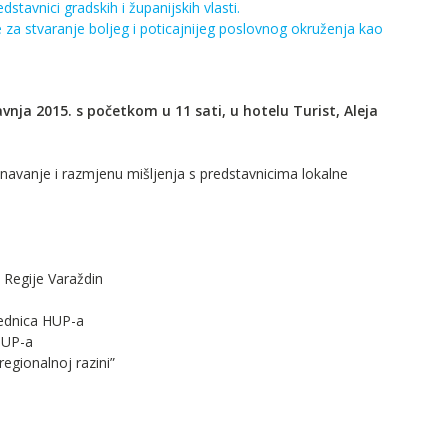
tavnici gradskih i županijskih vlasti.
 za stvaranje boljeg i poticajnijeg poslovnog okruženja kao
avnja 2015. s početkom u 11 sati, u hotelu Turist, Aleja
navanje i razmjenu mišljenja s predstavnicima lokalne
 Regije Varaždin
jednica HUP-a
 HUP-a
regionalnoj razini”