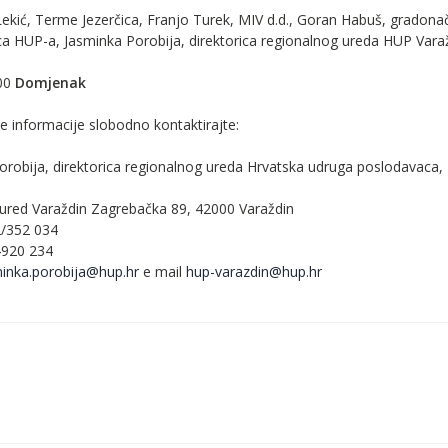
ekić, Terme Jezerčica, Franjo Turek, MIV d.d., Goran Habuš, gradona
ca HUP-a, Jasminka Porobija, direktorica regionalnog ureda HUP Varaž
00
Domjenak
je informacije slobodno kontaktirajte:
orobija, direktorica regionalnog ureda Hrvatska udruga poslodavaca,
 ured Varaždin Zagrebačka 89, 42000 Varaždin
2/352 034
4920 234
inka.porobija@hup.hr
e mail
hup-varazdin@hup.hr