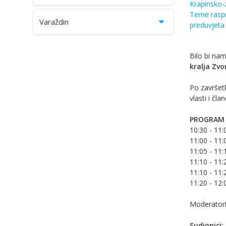
Krapinsko-z
Teme raspra
Varaždin
preduvjeta z
Bilo bi nam
kralja Zvo
Po završet
vlasti i č
PROGRAM 
10:30 - 11:
11:00 - 11
11:05 - 11
11:10 - 11
11:10 - 11:
11:20 - 12:
Moderatori
Sudionici: