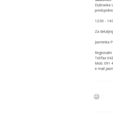
Dubravka L
predsjedni
12:00 - 14:
Za detaljni
Jasminka P
Regionalni
Tel/fax 04
Mob: 091 
e mail
jasm